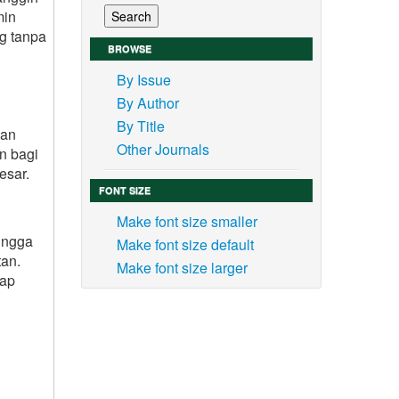
min
g tanpa
BROWSE
By Issue
By Author
By Title
kan
Other Journals
n bagi
esar.
FONT SIZE
Make font size smaller
ingga
Make font size default
tan.
Make font size larger
iap