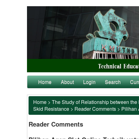
Home
About
Login
Search
Cur
Home
>
The Study of Relationship between the 
Skid Resistance
>
Reader Comments
>
Pilihan 
Reader Comments