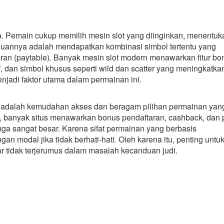
. Pemain cukup memilih mesin slot yang diinginkan, menentuk
ujuannya adalah mendapatkan kombinasi simbol tertentu yang
n (paytable). Banyak mesin slot modern menawarkan fitur bo
sif, dan simbol khusus seperti wild dan scatter yang meningkatka
jadi faktor utama dalam permainan ini.
 adalah kemudahan akses dan beragam pilihan permainan yan
itu, banyak situs menawarkan bonus pendaftaran, cashback, dan
uga sangat besar. Karena sifat permainan yang berbasis
n modal jika tidak berhati-hati. Oleh karena itu, penting untu
 tidak terjerumus dalam masalah kecanduan judi.