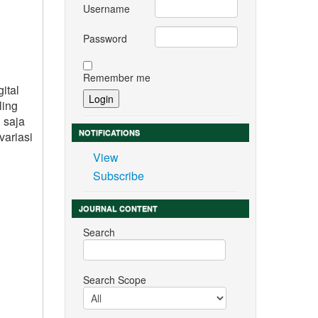
Username
Password
Remember me
ital
ling
 saja
NOTIFICATIONS
variasi
View
Subscribe
JOURNAL CONTENT
Search
Search Scope