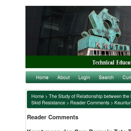
Home
About
Login
Search
Cur
Home
>
The Study of Relationship between the 
Skid Resistance
>
Reader Comments
>
Keuntun
Reader Comments