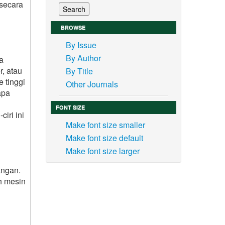
 secara
BROWSE
By Issue
By Author
a
r, atau
By Title
e tinggi
Other Journals
apa
FONT SIZE
iri ini
Make font size smaller
Make font size default
Make font size larger
angan.
h mesin