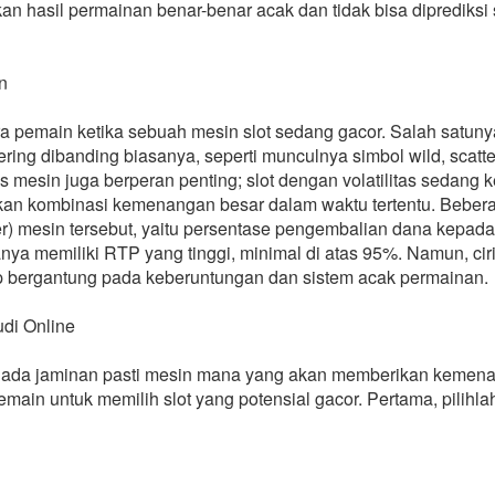
hasil permainan benar-benar acak dan tidak bisa diprediksi
n
ra pemain ketika sebuah mesin slot sedang gacor. Salah satuny
ing dibanding biasanya, seperti munculnya simbol wild, scatte
as mesin juga berperan penting; slot dengan volatilitas sedang k
ikan kombinasi kemenangan besar dalam waktu tertentu. Beber
r) mesin tersebut, yaitu persentase pengembalian dana kepada
a memiliki RTP yang tinggi, minimal di atas 95%. Namun, ciri-c
tap bergantung pada keberuntungan dan sistem acak permainan.
udi Online
k ada jaminan pasti mesin mana yang akan memberikan kemen
ain untuk memilih slot yang potensial gacor. Pertama, pilihla