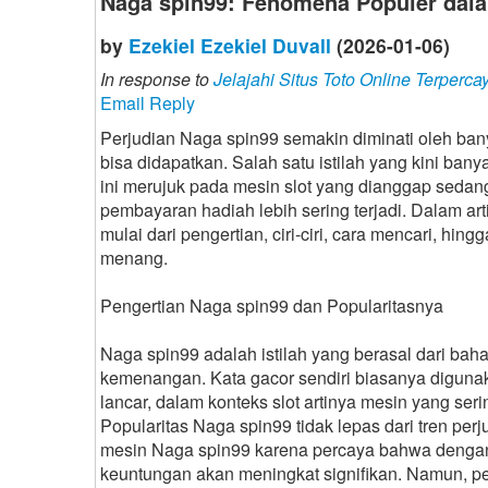
Naga spin99: Fenomena Populer dala
by
Ezekiel Ezekiel Duvall
(2026-01-06)
In response to
Jelajahi Situs Toto Online Terperca
Email Reply
Perjudian Naga spin99 semakin diminati oleh b
bisa didapatkan. Salah satu istilah yang kini ban
ini merujuk pada mesin slot yang dianggap seda
pembayaran hadiah lebih sering terjadi. Dalam ar
mulai dari pengertian, ciri-ciri, cara mencari, h
menang.
Pengertian Naga spin99 dan Popularitasnya
Naga spin99 adalah istilah yang berasal dari bah
kemenangan. Kata gacor sendiri biasanya diguna
lancar, dalam konteks slot artinya mesin yang se
Popularitas Naga spin99 tidak lepas dari tren p
mesin Naga spin99 karena percaya bahwa dengan
keuntungan akan meningkat signifikan. Namun, pe