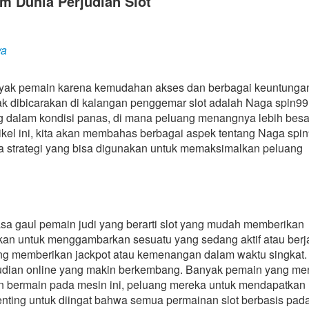
m Dunia Perjudian Slot
ya
anyak pemain karena kemudahan akses dan berbagai keuntunga
yak dibicarakan di kalangan penggemar slot adalah Naga spin99. 
ng dalam kondisi panas, di mana peluang menangnya lebih besa
tikel ini, kita akan membahas berbagai aspek tentang Naga spin
ingga strategi yang bisa digunakan untuk memaksimalkan peluang
asa gaul pemain judi yang berarti slot yang mudah memberikan
kan untuk menggambarkan sesuatu yang sedang aktif atau berj
ring memberikan jackpot atau kemenangan dalam waktu singkat.
erjudian online yang makin berkembang. Banyak pemain yang me
 bermain pada mesin ini, peluang mereka untuk mendapatkan
nting untuk diingat bahwa semua permainan slot berbasis pad