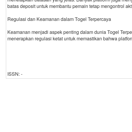
batas deposit untuk membantu pemain tetap mengontrol akt
Regulasi dan Keamanan dalam Togel Terpercaya
Keamanan menjadi aspek penting dalam dunia Togel Terpe
menerapkan regulasi ketat untuk memastikan bahwa platform
ISSN: -