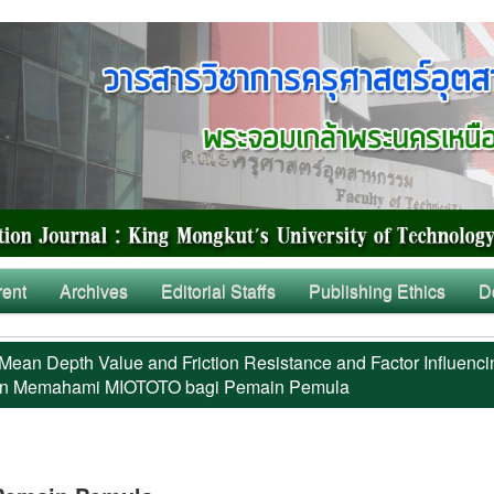
rent
Archives
Editorial Staffs
Publishing Ethics
D
Mean Depth Value and Friction Resistance and Factor Influenci
n Memahami MIOTOTO bagi Pemain Pemula