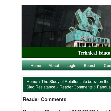
Home
About
Login
Search
Cur
Home
>
The Study of Relationship between the 
Skid Resistance
>
Reader Comments
>
Pandua
Reader Comments