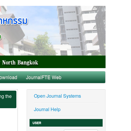
ownload
JournalFTE Web
Open Journal Systems
ng the
Journal Help
USER