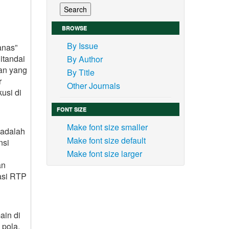
BROWSE
By Issue
anas”
itandai
By Author
nan yang
By Title
r
Other Journals
usi di
FONT SIZE
Make font size smaller
 adalah
Make font size default
nsi
Make font size larger
an
asi RTP
ain di
 pola,