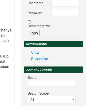
Username
Password
Remember me
t hanya
uan
emain
NOTIFICATIONS
View
Cukup
Subscribe
uat
 namun
JOURNAL CONTENT
Search
Search Scope