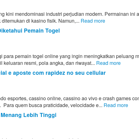
ng kini mendominasi industri perjudian modern. Permainan ini
k ditemukan di kasino fisik. Namun,...
Read more
Diketahui Pemain Togel
gi para pemain togel online yang ingin meningkatkan peluang
il keluaran resmi, pola angka, dan riwayat...
Read more
cial e aposte com rapidez no seu cellular
do esportes, cassino online, cassino ao vivo e crash games c
. Para quem busca praticidade, velocidade e...
Read more
g Menang Lebih Tinggi