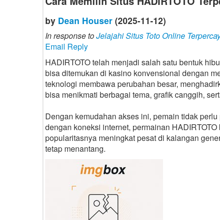
Cara Memilih Situs HADIRTOTO Ter
by
Dean Houser
(2025-11-12)
In response to
Jelajahi Situs Toto Online Terperca
Email Reply
HADIRTOTO telah menjadi salah satu bentuk hibura
bisa ditemukan di kasino konvensional dengan 
teknologi membawa perubahan besar, menghadirkan
bisa menikmati berbagai tema, grafik canggih, sert
Dengan kemudahan akses ini, pemain tidak perlu
dengan koneksi internet, permainan HADIRTOTO b
popularitasnya meningkat pesat di kalangan gen
tetap menantang.