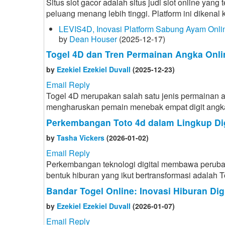
Situs slot gacor adalah situs judi slot online ya
peluang menang lebih tinggi. Platform ini diken
LEVIS4D, Inovasi Platform Sabung Ayam Onli
by
Dean Houser
(2025-12-17)
Togel 4D dan Tren Permainan Angka Onli
by
Ezekiel Ezekiel Duvall
(2025-12-23)
Email Reply
Togel 4D merupakan salah satu jenis permainan a
mengharuskan pemain menebak empat digit angka 
Perkembangan Toto 4d dalam Lingkup Di
by
Tasha Vickers
(2026-01-02)
Email Reply
Perkembangan teknologi digital membawa perubah
bentuk hiburan yang ikut bertransformasi adalah 
Bandar Togel Online: Inovasi Hiburan Digi
by
Ezekiel Ezekiel Duvall
(2026-01-07)
Email Reply