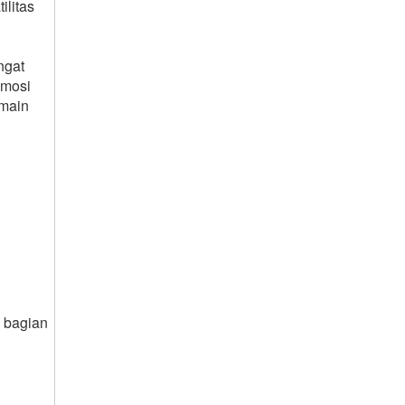
ilitas
ngat
omosi
rmain
i bagian