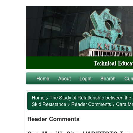
Home
About
Login
Search
Cur
Home
>
The Study of Relationship between the 
Skid Resistance
>
Reader Comments
>
Cara M
Reader Comments