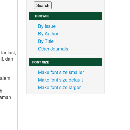
BROWSE
By Issue
By Author
By Title
Other Journals
fantasi,
if, dan
FONT SIZE
Make font size smaller
dalam
Make font size default
Make font size larger
ah
p aman