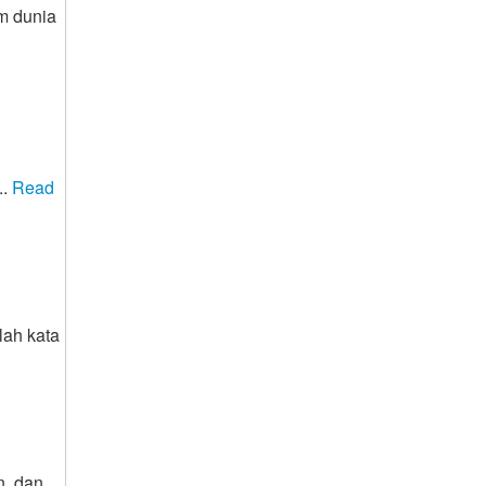
m dunia
g
..
Read
lah kata
n, dan