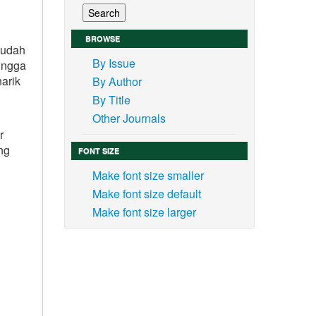
BROWSE
mudah
By Issue
ingga
arik
By Author
By Title
Other Journals
r
ng
FONT SIZE
Make font size smaller
Make font size default
Make font size larger