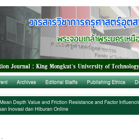
rent
Archives
Editorial Staffs
Publishing Ethics
D
Mean Depth Value and Friction Resistance and Factor Influenci
an Inovasi dan Hiburan Online