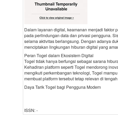
Dalam layanan digital, keamanan menjadi faktor p
pada perlindungan data dan privasi pengguna. Si
selama aktivitas berlangsung. Dengan adanya duk
menciptakan lingkungan hiburan digital yang ama
Peran Togel dalam Ekosistem Digital
Togel tidak hanya berfungsi sebagai sarana hibura
Kehadiran platform seperti Togel mendorong inova
mengikuti perkembangan teknologi, Togel mampu b
membuat platform tersebut tetap relevan di tengah 
Daya Tarik Togel bagi Pengguna Modern
ISSN: -