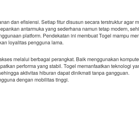
 dan efisiensi. Setiap fitur disusun secara terstruktur agar 
depankan antarmuka yang sederhana namun tetap modern, seh
nggunaan platform. Pendekatan ini membuat Togel mampu men
an loyalitas pengguna lama.
akses melalui berbagai perangkat. Baik menggunakan kompute
atkan performa yang stabil. Togel memanfaatkan teknologi ya
sehingga aktivitas hiburan dapat dinikmati tanpa gangguan.
engguna dengan mobilitas tinggi.