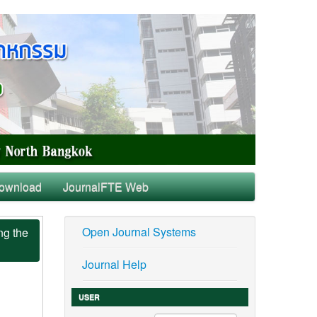
ownload
JournalFTE Web
Open Journal Systems
ng the
Journal Help
USER