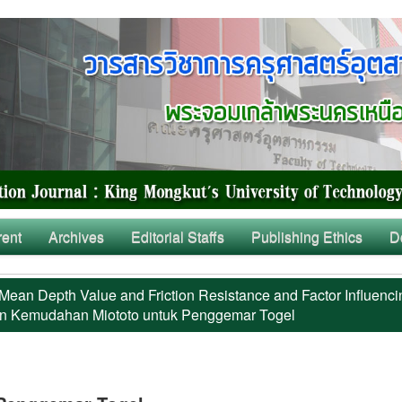
rent
Archives
Editorial Staffs
Publishing Ethics
D
Mean Depth Value and Friction Resistance and Factor Influenci
n Kemudahan Miototo untuk Penggemar Togel