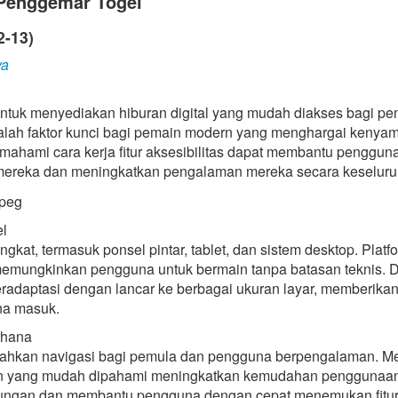
Penggemar Togel
2-13)
ya
g untuk menyediakan hiburan digital yang mudah diakses bagi p
 adalah faktor kunci bagi pemain modern yang menghargai kenya
mahami cara kerja fitur aksesibilitas dapat membantu penggun
 mereka dan meningkatkan pengalaman mereka secara keseluru
el
gkat, termasuk ponsel pintar, tablet, dan sistem desktop. Platf
memungkinkan pengguna untuk bermain tanpa batasan teknis. 
beradaptasi dengan lancar ke berbagai ukuran layar, memberika
na masuk.
rhana
mudahkan navigasi bagi pemula dan pengguna berpengalaman. M
 akun yang mudah dipahami meningkatkan kemudahan penggunaa
gungan dan membantu pengguna dengan cepat menemukan fitu