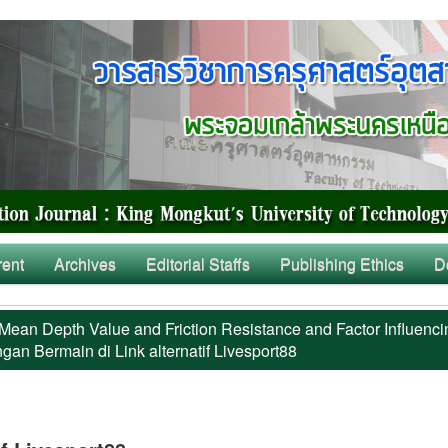
rent
Archives
Editorial Staffs
Publishing Ethics
D
Mean Depth Value and Friction Resistance and Factor Influenci
gan Bermain di Link alternatif Livesport88