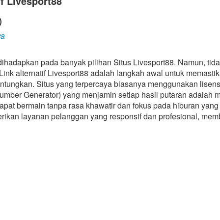
f Livesport88
)
ya
 dihadapkan pada banyak pilihan Situs Livesport88. Namun, tid
 Link alternatif Livesport88 adalah langkah awal untuk memasti
tungkan. Situs yang terpercaya biasanya menggunakan lisensi
umber Generator) yang menjamin setiap hasil putaran adalah m
pat bermain tanpa rasa khawatir dan fokus pada hiburan yang
berikan layanan pelanggan yang responsif dan profesional, me