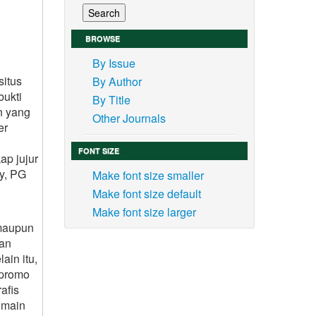
BROWSE
By Issue
situs
By Author
bukti
By Title
n yang
Other Journals
er
FONT SIZE
ap jujur
ay, PG
Make font size smaller
Make font size default
Make font size larger
 maupun
gan
ain itu,
 promo
afis
emain