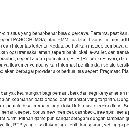
-ciri situs yang benar-benar bisa dipercaya. Pertama, pastikan 
 seperti PAGCOR, MGA, atau BMM Testlabs. Lisensi ini menjadi 
dan integritas tertentu. Kedua, perhatikan metode pembayara
an opsi transaksi aman seperti bank lokal, e-wallet, dan transf
s tersebut, seperti aturan permainan, RTP (Return to Player), dan
sanya tidak menyembunyikan informasi penting dan selalu bersik
iakan berbagai provider slot berkualitas seperti Pragmatic Pl
banyak keuntungan bagi pemain, baik dari segi kenyamanan
alah keamanan data pribadi dan finansial yang terjamin. Den
, pemain bisa bermain tanpa takut informasi mereka dicuri. Sel
menarik seperti bonus new member, cashback, free spin, serta
at rumit. Pilihan game pun sangat beragam dengan tampilan gr
nya itu, RTP yang disediakan juga lebih transparan, sehingga p