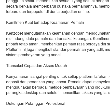
pengguna selalu menemukan sesuatu yang sesuai dengan pr
secara berkala memperbarui pustaka permainannya, member
terbaru dan terpopuler di dunia perjudian online.
Komitmen Kuat terhadap Keamanan Pemain
Kenzobet mengutamakan keamanan dengan menggunakan s
melindungi data pemain dan transaksi keuangan. Komitmen
pribadi tetap aman, memberikan pemain rasa percaya diri sa
Platform ini juga mengikuti standar permainan yang adil, 
sistem pembayaran yang andal.
Transaksi Cepat dan Akses Mudah
Kenyamanan sangat penting untuk setiap platform taruhan,
deposit dan penarikan yang lancar. Pemain dapat menyeles
menggunakan berbagai metode pembayaran yang didukung. 
perangkat desktop dan seluler, memastikan akses yang lan
Dukungan Pelanggan Profesional