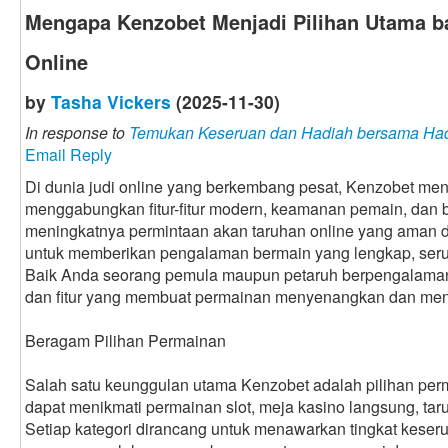
Mengapa Kenzobet Menjadi Pilihan Utama b
Online
by
Tasha Vickers
(2025-11-30)
In response to
Temukan Keseruan dan Hadiah bersama Had
Email Reply
Di dunia judi online yang berkembang pesat, Kenzobet men
menggabungkan fitur-fitur modern, keamanan pemain, dan
meningkatnya permintaan akan taruhan online yang aman d
untuk memberikan pengalaman bermain yang lengkap, seru,
Baik Anda seorang pemula maupun petaruh berpengalama
dan fitur yang membuat permainan menyenangkan dan me
Beragam Pilihan Permainan
Salah satu keunggulan utama Kenzobet adalah pilihan pe
dapat menikmati permainan slot, meja kasino langsung, tar
Setiap kategori dirancang untuk menawarkan tingkat kese