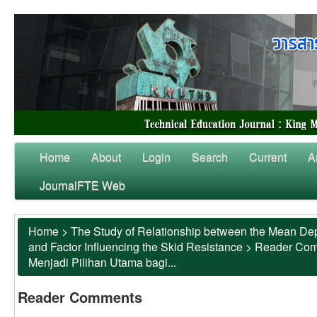
Home
About
Login
Search
Current
A
JournalFTE Web
Home
>
The Study of Relationship between the Mean Dep
and Factor Influencing the Skid Resistance
>
Reader Co
Menjadi Pilihan Utama bagi...
Reader Comments