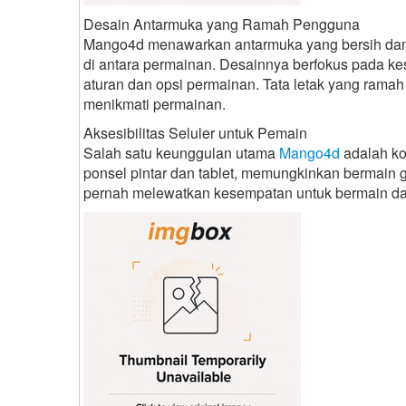
Desain Antarmuka yang Ramah Pengguna
Mango4d menawarkan antarmuka yang bersih dan 
di antara permainan. Desainnya berfokus pada
aturan dan opsi permainan. Tata letak yang ra
menikmati permainan.
Aksesibilitas Seluler untuk Pemain
Salah satu keunggulan utama
Mango4d
adalah ko
ponsel pintar dan tablet, memungkinkan bermain g
pernah melewatkan kesempatan untuk bermain da