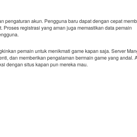
n pengaturan akun. Pengguna baru dapat dengan cepat memb
t. Proses registrasi yang aman juga memastikan data pemain
engguna.
ngkinkan pemain untuk menikmati game kapan saja. Server Ma
 henti, dan memberikan pengalaman bermain game yang andal. 
ksi dengan situs kapan pun mereka mau.