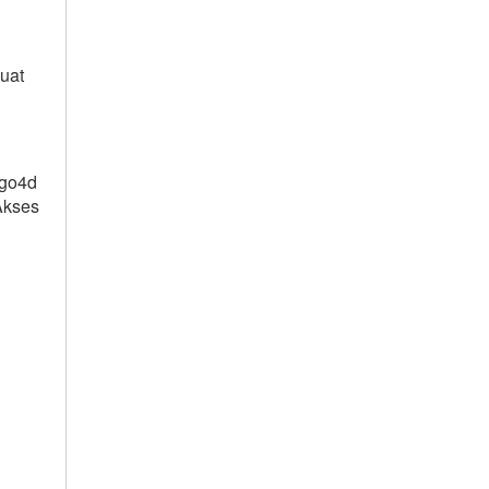
uat
ngo4d
Akses