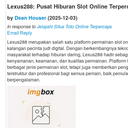
Lexus288: Pusat Hiburan Slot Online Terper
by
Dean Houser
(2025-12-03)
In response to
Jelajahi Situs Toto Online Terpercaya
Email Reply
Lexus288 merupakan salah satu platform permainan slot on
kalangan pecinta judi digital. Dengan berkembangnya tekn
masyarakat terhadap hiburan daring, Lexus288 hadir seba
kenyamanan, keamanan, dan kualitas permainan. Platform 
berbagai jenis permainan slot, tetapi juga memberikan pe
terstruktur dan profesional bagi semua pemain, baik pemu
berpengalaman.