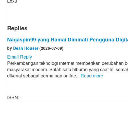
Lexu
Replies
Nagaspin99 yang Ramai Diminati Pengguna Digit
by
Dean Houser
(2026-07-09)
Email Reply
Perkembangan teknologi internet memberikan perubahan b
masyarakat modern. Salah satu hiburan yang saat ini sem
dikenal sebagai permainan online...
Read more
ISSN: -