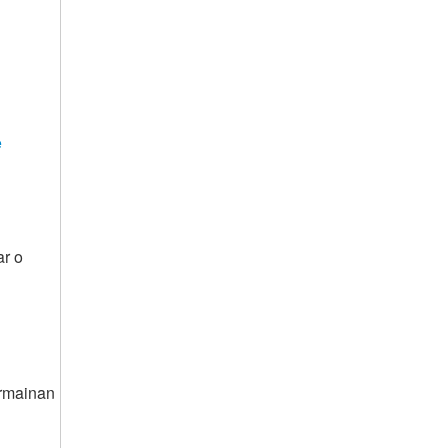
e
ar o
ermainan