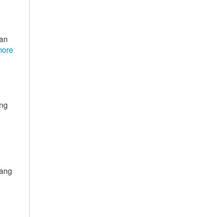
man
more
ang
yang