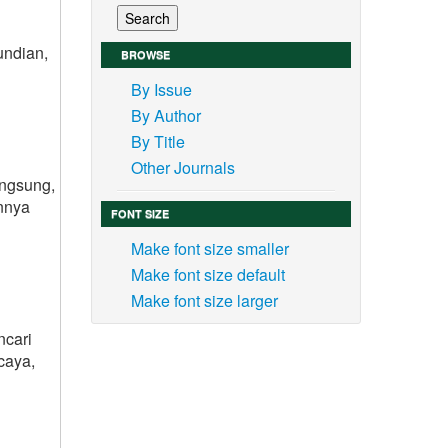
undian,
BROWSE
By Issue
By Author
By Title
Other Journals
angsung,
nnya
FONT SIZE
Make font size smaller
Make font size default
Make font size larger
ncari
caya,