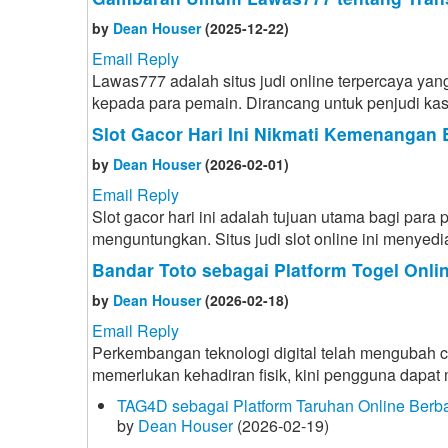
by
Dean Houser
(2025-12-22)
Email Reply
Lawas777 adalah situs judi online terpercaya y
kepada para pemain. Dirancang untuk penjudi ka
Slot Gacor Hari Ini Nikmati Kemenangan 
by
Dean Houser
(2026-02-01)
Email Reply
Slot gacor hari ini adalah tujuan utama bagi par
menguntungkan. Situs judi slot online ini menyed
Bandar Toto sebagai Platform Togel Onli
by
Dean Houser
(2026-02-18)
Email Reply
Perkembangan teknologi digital telah mengubah c
memerlukan kehadiran fisik, kini pengguna dapat 
TAG4D sebagai Platform Taruhan Online Berb
by
Dean Houser
(2026-02-19)