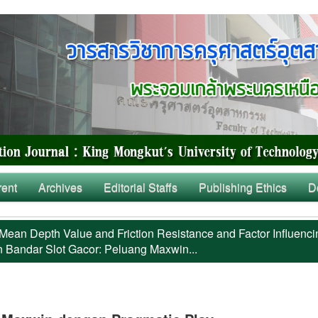
rent
Archives
Editorial Staffs
Publishing Ethics
D
Mean Depth Value and Friction Resistance and Factor Influenci
 Bandar Slot Gacor: Peluang Maxwin...