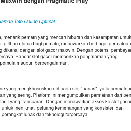
 Maxwin dengan Pragmatic Play
alaman Toto Online Optimal
ya, menarik pemain yang mencari hiburan dan kesempatan untu
ai pilihan utama bagi pemain, menawarkan berbagai permainan 
yang dikenal dengan slot gacor maxwin. Dengan potensi pembaya
rpercaya, Bandar slot gacor memberikan pengalaman yang
 pemula maupun berpengalaman.
ine yang mengkhususkan diri pada slot "panas", yaitu permaina
n yang sering. Platform ini mengumpulkan permainan dari pe
hasil yang transparan. Dengan menawarkan akses ke slot gaco
 untuk menikmati peluang kemenangan yang konsisten dan
 perangkat lunak dan teknologi terpercaya.