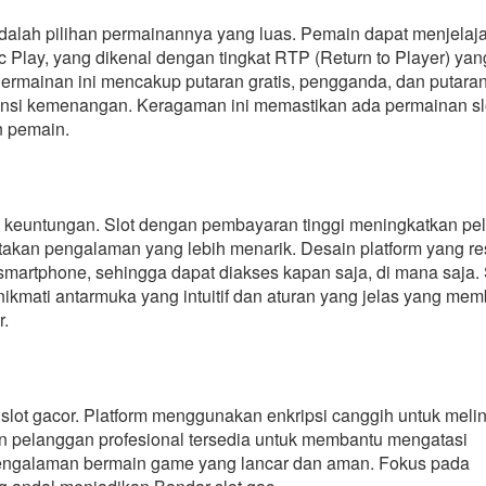
dalah pilihan permainannya yang luas. Pemain dapat menjelaja
c Play, yang dikenal dengan tingkat RTP (Return to Player) yang
 Permainan ini mencakup putaran gratis, pengganda, dan putara
otensi kemenangan. Keragaman ini memastikan ada permainan sl
n pemain.
euntungan. Slot dengan pembayaran tinggi meningkatkan pe
akan pengalaman yang lebih menarik. Desain platform yang re
smartphone, sehingga dapat diakses kapan saja, di mana saja. 
kmati antarmuka yang intuitif dan aturan yang jelas yang mem
r.
slot gacor. Platform menggunakan enkripsi canggih untuk meli
n pelanggan profesional tersedia untuk membantu mengatasi
engalaman bermain game yang lancar dan aman. Fokus pada