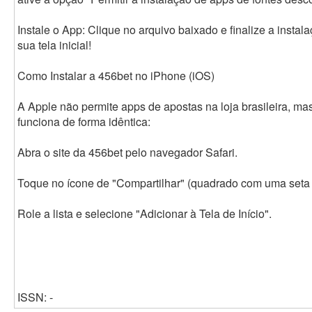
Instale o App: Clique no arquivo baixado e finalize a insta
sua tela inicial!
Como Instalar a 456bet no iPhone (iOS)
A Apple não permite apps de apostas na loja brasileira, m
funciona de forma idêntica:
Abra o site da 456bet pelo navegador Safari.
Toque no ícone de "Compartilhar" (quadrado com uma seta pa
Role a lista e selecione "Adicionar à Tela de Início".
ISSN: -