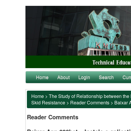
Home
About
Login
Search
Cur
Home
>
The Study of Relationship between the 
Skid Resistance
>
Reader Comments
>
Baixar A
Reader Comments