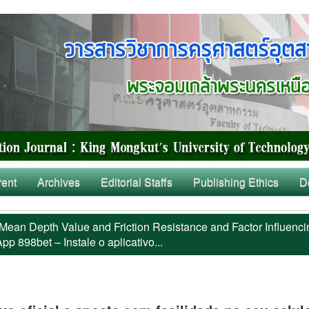
rent
Archives
Editorial Staffs
Publishing Ethics
D
Mean Depth Value and Friction Resistance and Factor Influenci
pp 898bet – Instale o aplicativo...