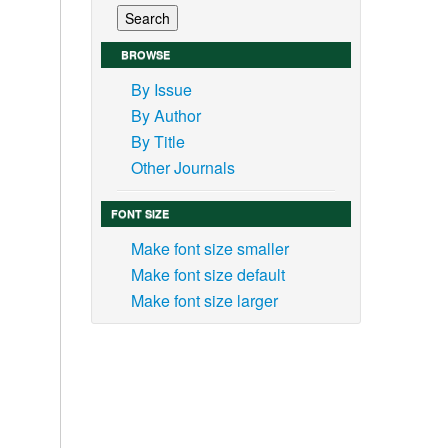
BROWSE
By Issue
By Author
By Title
Other Journals
FONT SIZE
Make font size smaller
Make font size default
Make font size larger