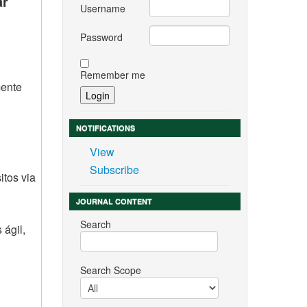
ar
Username
Password
Remember me
mente
NOTIFICATIONS
View
Subscribe
itos via
JOURNAL CONTENT
Search
 ágil,
Search Scope