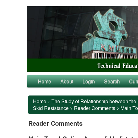
Home
About
Login
Search
Cur
Home
>
The Study of Relationship between the 
Skid Resistance
>
Reader Comments
>
Main To
Reader Comments