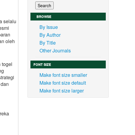
BROWSE
a selalu
By Issue
resmi
paran
By Author
an oleh
By Title
Other Journals
 togel
FONT SIZE
ng
Make font size smaller
trategi
Make font size default
 dan
Make font size larger
reka