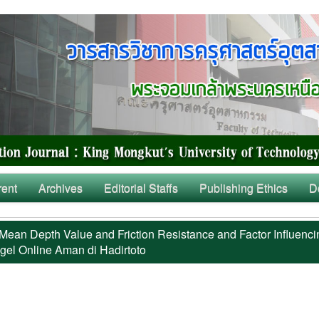
rent
Archives
Editorial Staffs
Publishing Ethics
D
Mean Depth Value and Friction Resistance and Factor Influenci
gel Online Aman di Hadirtoto