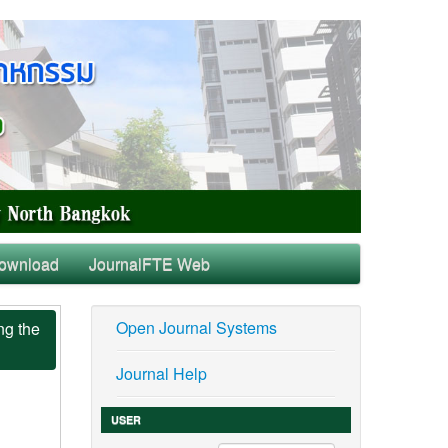
ownload
JournalFTE Web
Open Journal Systems
ng the
Journal Help
USER