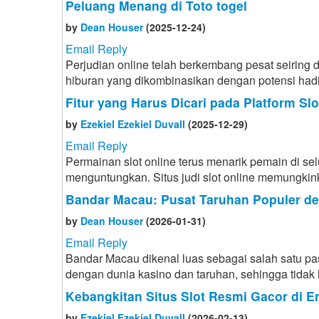
Peluang Menang di Toto togel
by
Dean Houser
(2025-12-24)
Email Reply
Perjudian online telah berkembang pesat seiring
hiburan yang dikombinasikan dengan potensi hadiah
Fitur yang Harus Dicari pada Platform Sl
by
Ezekiel Ezekiel Duvall
(2025-12-29)
Email Reply
Permainan slot online terus menarik pemain di 
menguntungkan. Situs judi slot online memungkin
Bandar Macau: Pusat Taruhan Populer de
by
Dean Houser
(2026-01-31)
Email Reply
Bandar Macau dikenal luas sebagai salah satu pas
dengan dunia kasino dan taruhan, sehingga tidak
Kebangkitan Situs Slot Resmi Gacor di Er
by
Ezekiel Ezekiel Duvall
(2026-02-13)