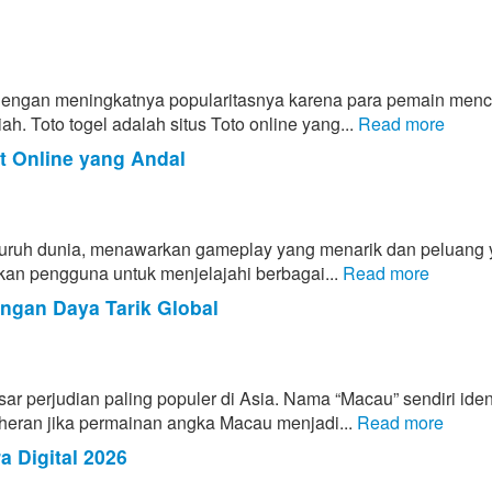
 dengan meningkatnya popularitasnya karena para pemain menc
. Toto togel adalah situs Toto online yang...
Read more
ot Online yang Andal
seluruh dunia, menawarkan gameplay yang menarik dan peluang
kan pengguna untuk menjelajahi berbagai...
Read more
ngan Daya Tarik Global
ar perjudian paling populer di Asia. Nama “Macau” sendiri iden
 heran jika permainan angka Macau menjadi...
Read more
a Digital 2026