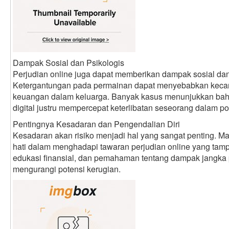
Dampak Sosial dan Psikologis
Perjudian online juga dapat memberikan dampak sosial dan 
Ketergantungan pada permainan dapat menyebabkan kecan
keuangan dalam keluarga. Banyak kasus menunjukkan bah
digital justru mempercepat keterlibatan seseorang dalam pol
Pentingnya Kesadaran dan Pengendalian Diri
Kesadaran akan risiko menjadi hal yang sangat penting. Mas
hati dalam menghadapi tawaran perjudian online yang tamp
edukasi finansial, dan pemahaman tentang dampak jangka
mengurangi potensi kerugian.