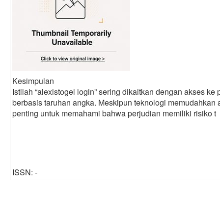
Kesimpulan
Istilah “alexistogel login” sering dikaitkan dengan akses ke
berbasis taruhan angka. Meskipun teknologi memudahkan ak
penting untuk memahami bahwa perjudian memiliki risiko t
ISSN: -