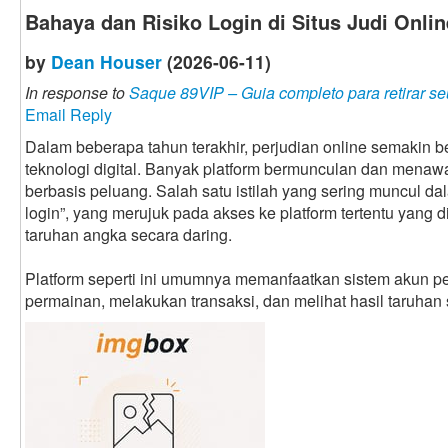
Bahaya dan Risiko Login di Situs Judi Onlin
by
Dean Houser
(2026-06-11)
In response to
Saque 89VIP – Guia completo para retirar se
Email Reply
Dalam beberapa tahun terakhir, perjudian online semakin
teknologi digital. Banyak platform bermunculan dan menaw
berbasis peluang. Salah satu istilah yang sering muncul da
login”, yang merujuk pada akses ke platform tertentu yang d
taruhan angka secara daring.
Platform seperti ini umumnya memanfaatkan sistem akun 
permainan, melakukan transaksi, dan melihat hasil taruhan 