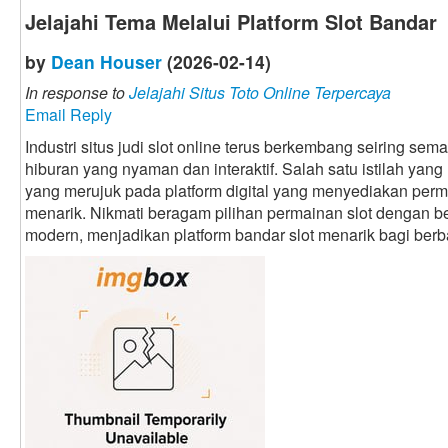
Jelajahi Tema Melalui Platform Slot Bandar
by
Dean Houser
(2026-02-14)
In response to
Jelajahi Situs Toto Online Terpercaya
Email Reply
Industri situs judi slot online terus berkembang seiring s
hiburan yang nyaman dan interaktif. Salah satu istilah yan
yang merujuk pada platform digital yang menyediakan permai
menarik. Nikmati beragam pilihan permainan slot dengan be
modern, menjadikan platform bandar slot menarik bagi berb