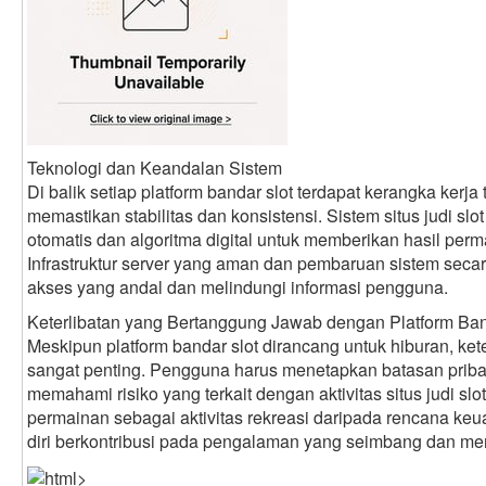
Teknologi dan Keandalan Sistem
Di balik setiap platform bandar slot terdapat kerangka kerj
memastikan stabilitas dan konsistensi. Sistem situs judi s
otomatis dan algoritma digital untuk memberikan hasil perm
Infrastruktur server yang aman dan pembaruan sistem sec
akses yang andal dan melindungi informasi pengguna.
Keterlibatan yang Bertanggung Jawab dengan Platform Ban
Meskipun platform bandar slot dirancang untuk hiburan, ke
sangat penting. Pengguna harus menetapkan batasan priba
memahami risiko yang terkait dengan aktivitas situs judi s
permainan sebagai aktivitas rekreasi daripada rencana k
diri berkontribusi pada pengalaman yang seimbang dan m