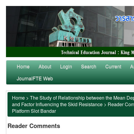
Home
About
Login
Search
Current
A
JournalFTE Web
Home
>
The Study of Relationship between the Mean Dep
and Factor Influencing the Skid Resistance
>
Reader Co
Platform Slot Bandar
Reader Comments