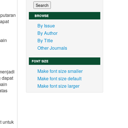
 putaran
BROWSE
dapat
By Issue
By Author
main
By Title
Other Journals
FONT SIZE
Make font size smaller
 menjadi
g dapat
Make font size default
main
Make font size larger
atas
t untuk