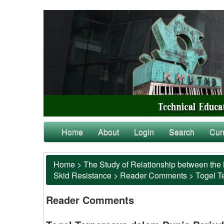
Home
About
Login
Search
Cur
Home
>
The Study of Relationship between the 
Skid Resistance
>
Reader Comments
>
Togel T
Reader Comments