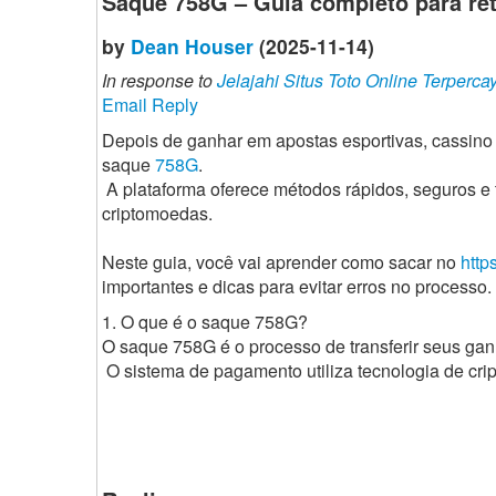
Saque 758G – Guia completo para ret
by
Dean Houser
(2025-11-14)
In response to
Jelajahi Situs Toto Online Terperca
Email Reply
Depois de ganhar em apostas esportivas, cassino 
saque
758G
.
A plataforma oferece métodos rápidos, seguros e t
criptomoedas.
Neste guia, você vai aprender como sacar no
http
importantes e dicas para evitar erros no processo.
1. O que é o saque 758G?
O saque 758G é o processo de transferir seus ganh
O sistema de pagamento utiliza tecnologia de crip