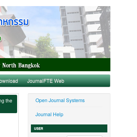
ownload
JournalFTE Web
Open Journal Systems
ng the
Journal Help
USER