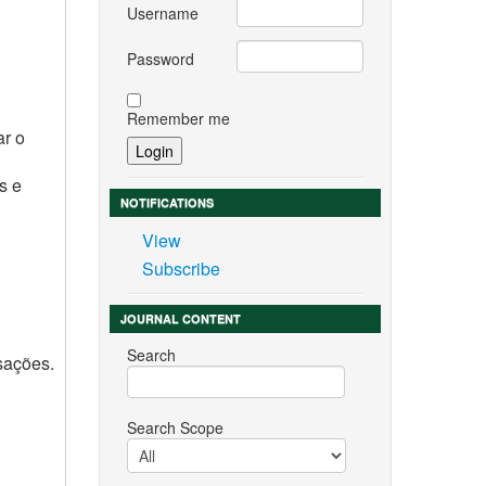
Username
Password
Remember me
ar o
s e
NOTIFICATIONS
View
Subscribe
JOURNAL CONTENT
Search
sações.
Search Scope