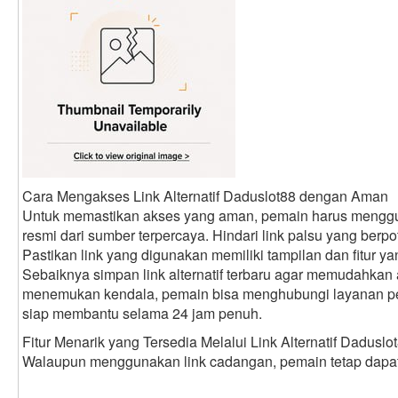
Cara Mengakses Link Alternatif Daduslot88 dengan Aman
Untuk memastikan akses yang aman, pemain harus menggun
resmi dari sumber terpercaya. Hindari link palsu yang berp
Pastikan link yang digunakan memiliki tampilan dan fitur ya
Sebaiknya simpan link alternatif terbaru agar memudahkan 
menemukan kendala, pemain bisa menghubungi layanan pe
siap membantu selama 24 jam penuh.
Fitur Menarik yang Tersedia Melalui Link Alternatif Daduslo
Walaupun menggunakan link cadangan, pemain tetap dapa