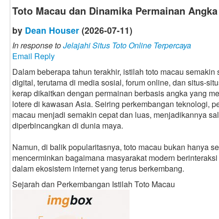
Toto Macau dan Dinamika Permainan Angka d
by
Dean Houser
(2026-07-11)
In response to
Jelajahi Situs Toto Online Terpercaya
Email Reply
Dalam beberapa tahun terakhir, istilah toto macau semakin 
digital, terutama di media sosial, forum online, dan situs-situ
kerap dikaitkan dengan permainan berbasis angka yang memil
lotere di kawasan Asia. Seiring perkembangan teknologi, p
macau menjadi semakin cepat dan luas, menjadikannya sala
diperbincangkan di dunia maya.
Namun, di balik popularitasnya, toto macau bukan hanya seka
mencerminkan bagaimana masyarakat modern berinteraksi d
dalam ekosistem internet yang terus berkembang.
Sejarah dan Perkembangan Istilah Toto Macau