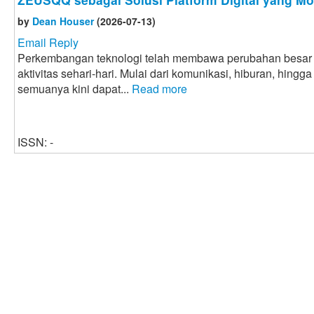
by
Dean Houser
(2026-07-13)
Email Reply
Perkembangan teknologi telah membawa perubahan besar 
aktivitas sehari-hari. Mulai dari komunikasi, hiburan, hingg
semuanya kini dapat...
Read more
ISSN: -