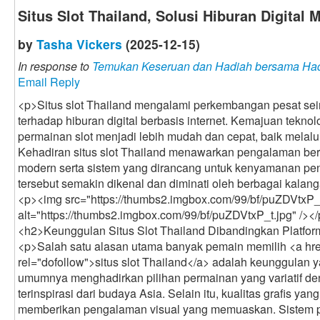
Situs Slot Thailand, Solusi Hiburan Digital
by
Tasha Vickers
(2025-12-15)
In response to
Temukan Keseruan dan Hadiah bersama Had
Email Reply
<p>Situs slot Thailand mengalami perkembangan pesat sei
terhadap hiburan digital berbasis internet. Kemajuan tekn
permainan slot menjadi lebih mudah dan cepat, baik melal
Kehadiran situs slot Thailand menawarkan pengalaman ber
modern serta sistem yang dirancang untuk kenyamanan pen
tersebut semakin dikenal dan diminati oleh berbagai kalan
<p><img src="https://thumbs2.imgbox.com/99/bf/puZDVtxP_t
alt="https://thumbs2.imgbox.com/99/bf/puZDVtxP_t.jpg" /><
<h2>Keunggulan Situs Slot Thailand Dibandingkan Platfor
<p>Salah satu alasan utama banyak pemain memilih <a href
rel="dofollow">situs slot Thailand</a> adalah keunggulan y
umumnya menghadirkan pilihan permainan yang variatif d
terinspirasi dari budaya Asia. Selain itu, kualitas grafis y
memberikan pengalaman visual yang memuaskan. Sistem p