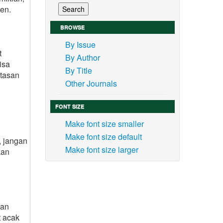
ten.
BROWSE
By Issue
t
By Author
isa
By Title
atasan
Other Journals
FONT SIZE
Make font size smaller
Make font size default
, jangan
Make font size larger
kan
gan
t acak