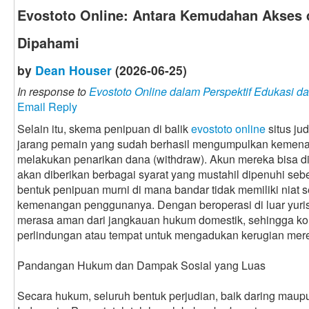
Evostoto Online: Antara Kemudahan Akses d
Dipahami
by
Dean Houser
(2026-06-25)
In response to
Evostoto Online dalam Perspektif Edukasi d
Email Reply
Selain itu, skema penipuan di balik
evostoto online
situs jud
jarang pemain yang sudah berhasil mengumpulkan kemenang
melakukan penarikan dana (withdraw). Akun mereka bisa di
akan diberikan berbagai syarat yang mustahil dipenuhi sebe
bentuk penipuan murni di mana bandar tidak memiliki niat 
kemenangan penggunanya. Dengan beroperasi di luar yurisdi
merasa aman dari jangkauan hukum domestik, sehingga kor
perlindungan atau tempat untuk mengadukan kerugian mer
Pandangan Hukum dan Dampak Sosial yang Luas
Secara hukum, seluruh bentuk perjudian, baik daring maupun