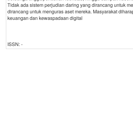
Tidak ada sistem perjudian daring yang dirancang untuk
dirancang untuk menguras aset mereka. Masyarakat diharap
keuangan dan kewaspadaan digital
ISSN: -