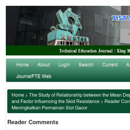
Home
About
Login
Search
Current
A
JournalFTE Web
Home
>
The Study of Relationship between the Mean Dep
and Factor Influencing the Skid Resistance
>
Reader Co
Meningkatkan Permainan Slot Gacor
Reader Comments