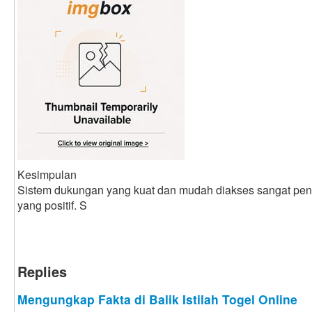
Kesimpulan
Sistem dukungan yang kuat dan mudah diakses sangat pent
yang positif. S
Replies
Mengungkap Fakta di Balik Istilah Togel Online