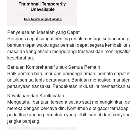
Penyelesaian Masalah yang Cepat
Respons cepat sangat penting untuk menjaga kelancaran 
bantuan tepat waktu agar pemain dapat segera kembali k
masalah yang efisien mengurangi frustrasi dan meningka
keseluruhan.
Bantuan Komprehensif untuk Semua Pemain
Baik pemain baru maupun berpengalaman, pemain dapat m
untuk semua jenis pertanyaan. Bantuan mencakup manajeme
pertanyaan transaksi. Pendekatan inklusif ini memastikan 
Keyakinan dan Kenikmatan
Mengetahui bantuan tersedia setiap saat memungkinkan p
mereka dengan percaya diri. Komitmen slot gacor terhadap
pada lingkungan permainan yang lebih santai dan menyena
jangka panjang.