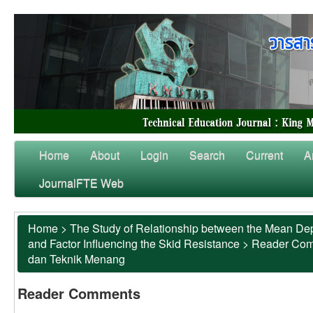
Home
About
Login
Search
Current
A
JournalFTE Web
Home
>
The Study of Relationship between the Mean Dep
and Factor Influencing the Skid Resistance
>
Reader Co
dan Teknik Menang
Reader Comments