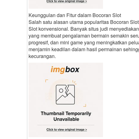
Keunggulan dan Fitur dalam Bocoran Slot
Salah satu alasan utama popularitas Bocoran Slot 
Slot konvensional. Banyak situs judi menyediakan
yang membuat pengalaman bermain semakin seru. Se
progresif, dan mini game yang meningkatkan pe
menjamin keadilan dalam hasil permainan sehing
kecurangan.