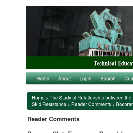
Home
About
Login
Search
Cur
Home
>
The Study of Relationship between the 
Skid Resistance
>
Reader Comments
>
Bocoran
Reader Comments