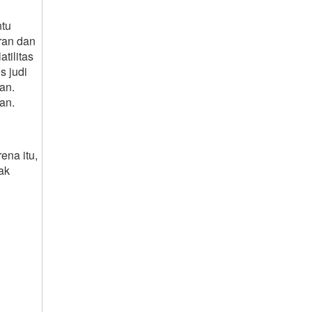
ntu
ran dan
tilitas
s judi
an.
an.
ena itu,
ak