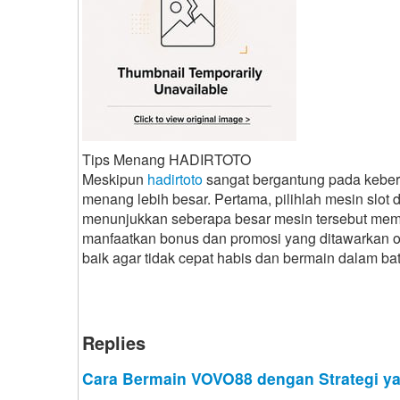
Tips Menang HADIRTOTO
Meskipun
hadirtoto
sangat bergantung pada keberu
menang lebih besar. Pertama, pilihlah mesin slot 
menunjukkan seberapa besar mesin tersebut mem
manfaatkan bonus dan promosi yang ditawarkan ol
baik agar tidak cepat habis dan bermain dalam b
Replies
Cara Bermain VOVO88 dengan Strategi yan