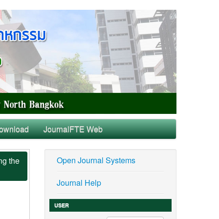
ownload
JournalFTE Web
Open Journal Systems
ng the
Journal Help
USER