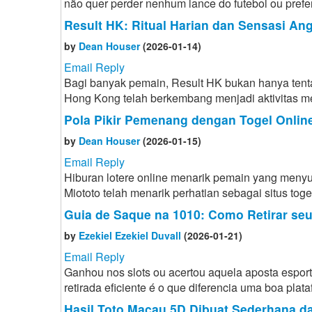
não quer perder nenhum lance do futebol ou prefer
Result HK: Ritual Harian dan Sensasi An
by
Dean Houser
(2026-01-14)
Email Reply
Bagi banyak pemain, Result HK bukan hanya tenta
Hong Kong telah berkembang menjadi aktivitas mena
Pola Pikir Pemenang dengan Togel Onlin
by
Dean Houser
(2026-01-15)
Email Reply
Hiburan lotere online menarik pemain yang menyuk
Miototo telah menarik perhatian sebagai situs to
Guia de Saque na 1010: Como Retirar se
by
Ezekiel Ezekiel Duvall
(2026-01-21)
Email Reply
Ganhou nos slots ou acertou aquela aposta espor
retirada eficiente é o que diferencia uma boa plat
Hasil Toto Macau 5D Dibuat Sederhana da