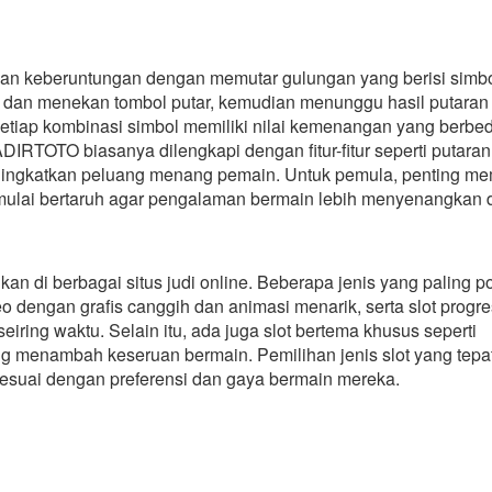
 keberuntungan dengan memutar gulungan yang berisi simbo
 dan menekan tombol putar, kemudian menunggu hasil putaran
tiap kombinasi simbol memiliki nilai kemenangan yang berbed
RTOTO biasanya dilengkapi dengan fitur-fitur seperti putaran 
 meningkatkan peluang menang pemain. Untuk pemula, penting 
ulai bertaruh agar pengalaman bermain lebih menyenangkan 
 di berbagai situs judi online. Beberapa jenis yang paling p
deo dengan grafis canggih dan animasi menarik, serta slot progre
ring waktu. Selain itu, ada juga slot bertema khusus seperti
ang menambah keseruan bermain. Pemilihan jenis slot yang tepa
uai dengan preferensi dan gaya bermain mereka.