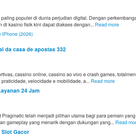
 paling populer di dunia perjudian digital. Dengan perkembang
di kasino fisik kini dapat diakses dengan...
Read more
e iPhone (2026)
ial da casa de apostas 332
tivas, cassino online, cassino ao vivo e crash games, totalmen
 praticidade, velocidade e mobilidade, a...
Read more
Layanan 24 Jam
t Pragmatic telah menjadi pilihan utama bagi para pemain yang
gkan gameplay yang menarik dengan dukungan yang...
Read mo
 Slot Gacor