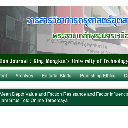
rent
Archives
Editorial Staffs
Publishing Ethics
D
Mean Depth Value and Friction Resistance and Factor Influenci
ajahi Situs Toto Online Terpercaya