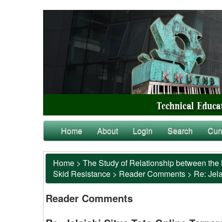
Home
About
Login
Search
Cur
Home
>
The Study of Relationship between the 
Skid Resistance
>
Reader Comments
>
Re: Jel
Reader Comments