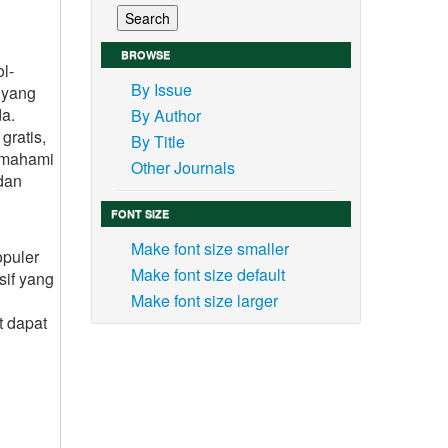
BROWSE
l-
By Issue
 yang
a.
By Author
gratis,
By Title
memahami
Other Journals
dan
FONT SIZE
Make font size smaller
opuler
Make font size default
sif yang
Make font size larger
t dapat