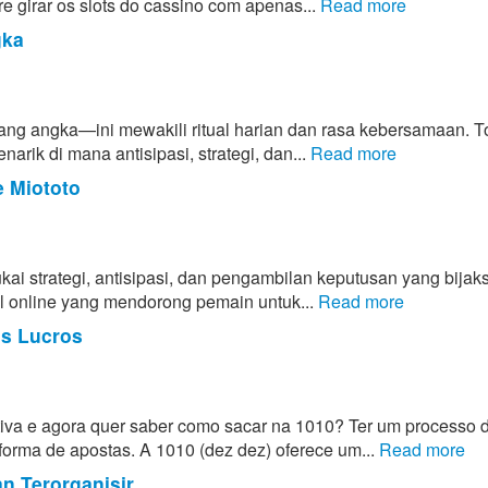
e girar os slots do cassino com apenas...
Read more
gka
ng angka—ini mewakili ritual harian dan rasa kebersamaan. T
rik di mana antisipasi, strategi, dan...
Read more
e Miototo
ai strategi, antisipasi, dan pengambilan keputusan yang bijak
gel online yang mendorong pemain untuk...
Read more
us Lucros
tiva e agora quer saber como sacar na 1010? Ter um processo 
aforma de apostas. A 1010 (dez dez) oferece um...
Read more
n Terorganisir