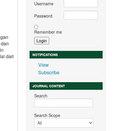
Username
Password
Remember me
ngan
 dan
in
NOTIFICATIONS
ai dari
View
Subscribe
JOURNAL CONTENT
Search
Search Scope