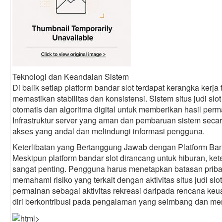
Teknologi dan Keandalan Sistem
Di balik setiap platform bandar slot terdapat kerangka kerj
memastikan stabilitas dan konsistensi. Sistem situs judi s
otomatis dan algoritma digital untuk memberikan hasil perm
Infrastruktur server yang aman dan pembaruan sistem sec
akses yang andal dan melindungi informasi pengguna.
Keterlibatan yang Bertanggung Jawab dengan Platform Ban
Meskipun platform bandar slot dirancang untuk hiburan, ke
sangat penting. Pengguna harus menetapkan batasan priba
memahami risiko yang terkait dengan aktivitas situs judi s
permainan sebagai aktivitas rekreasi daripada rencana k
diri berkontribusi pada pengalaman yang seimbang dan m