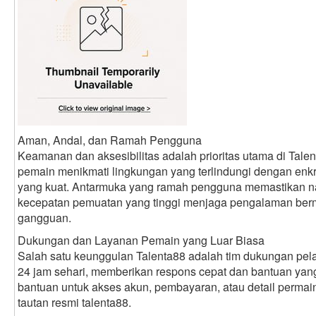
Aman, Andal, dan Ramah Pengguna
Keamanan dan aksesibilitas adalah prioritas utama di Talent
pemain menikmati lingkungan yang terlindungi dengan enk
yang kuat. Antarmuka yang ramah pengguna memastikan n
kecepatan pemuatan yang tinggi menjaga pengalaman berm
gangguan.
Dukungan dan Layanan Pemain yang Luar Biasa
Salah satu keunggulan Talenta88 adalah tim dukungan pela
24 jam sehari, memberikan respons cepat dan bantuan yang
bantuan untuk akses akun, pembayaran, atau detail permai
tautan resmi talenta88.