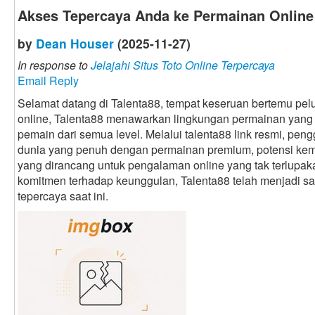
Akses Tepercaya Anda ke Permainan Online 
by
Dean Houser
(2025-11-27)
In response to
Jelajahi Situs Toto Online Terpercaya
Email Reply
Selamat datang di Talenta88, tempat keseruan bertemu pelu
online, Talenta88 menawarkan lingkungan permainan yang 
pemain dari semua level. Melalui talenta88 link resmi, pe
dunia yang penuh dengan permainan premium, potensi kemena
yang dirancang untuk pengalaman online yang tak terlupa
komitmen terhadap keunggulan, Talenta88 telah menjadi sa
tepercaya saat ini.