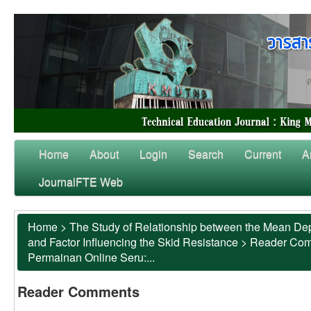
Home
About
Login
Search
Current
A
JournalFTE Web
Home
>
The Study of Relationship between the Mean Dep
and Factor Influencing the Skid Resistance
>
Reader Co
Permainan Online Seru:...
Reader Comments