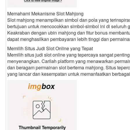
Memahami Mekanisme Slot Mahjong
Slot mahjong menampilkan simbol dan pola yang terinspiras
bertujuan untuk mencocokkan simbol-simbol ini di seluru
Keakraban dengan ubin mahjong dan fitur bonus membantu 
dapat menghasilkan pembayaran lebih tinggi dan permainan
Memilih Situs Judi Slot Online yang Tepat
Memilih situs judi slot online yang tepercaya sangat pent
menyenangkan. Carilah platform yang menawarkan permaina
dan beragam permainan slot bertema mahjong. Situs teper
yang lancar dan kesempatan untuk memanfaatkan berbagai