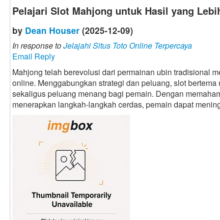
Pelajari Slot Mahjong untuk Hasil yang Lebi
by
Dean Houser
(2025-12-09)
In response to
Jelajahi Situs Toto Online Terpercaya
Email Reply
Mahjong telah berevolusi dari permainan ubin tradisional menj
online. Menggabungkan strategi dan peluang, slot bertem
sekaligus peluang menang bagi pemain. Dengan memaha
menerapkan langkah-langkah cerdas, pemain dapat mening