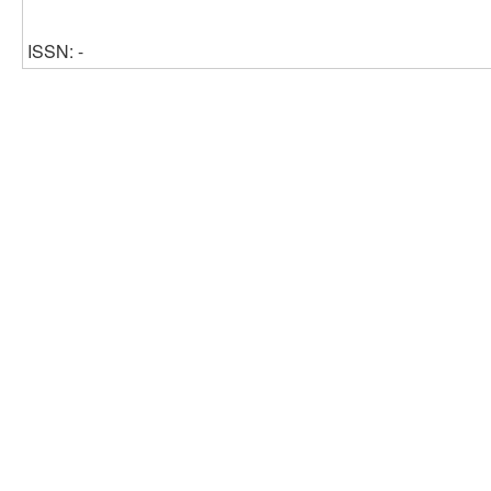
ISSN: -