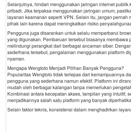
Selanjutnya, hindari menggunakan jaringan internet publik
pribadi. Jika terpaksa menggunakan jaringan umum, pastika
layanan keamanan seperti VPN. Selain itu, jangan pernah
pihak lain karena dapat meningkatkan risiko penyalahguna
Pengguna juga disarankan untuk selalu memperbarui brow
yang digunakan. Pembaruan tersebut biasanya membawa
melindungi perangkat dari berbagai ancaman siber. Deng
sederhana tersebut, pengalaman menggunakan platform dig
nyaman.
Mengapa Wengtoto Menjadi Pilihan Banyak Pengguna?
Popularitas Wengtoto tidak terlepas dari kemampuannya 
pengguna yang sederhana namun efektif. Platform ini dira
mudah oleh berbagai kalangan tanpa memerlukan pengeta
Kombinasi antara kecepatan akses, tampilan yang intuitif, se
menjadikannya salah satu platform yang banyak diperhatik
Selain faktor teknis, konsistensi dalam menghadirkan layan