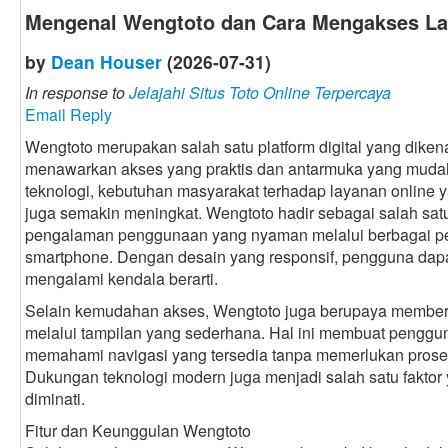
Mengenal Wengtoto dan Cara Mengakses L
by
Dean Houser
(2026-07-31)
In response to
Jelajahi Situs Toto Online Terpercaya
Email Reply
Wengtoto merupakan salah satu platform digital yang dike
menawarkan akses yang praktis dan antarmuka yang muda
teknologi, kebutuhan masyarakat terhadap layanan online y
juga semakin meningkat. Wengtoto hadir sebagai salah satu
pengalaman penggunaan yang nyaman melalui berbagai pe
smartphone. Dengan desain yang responsif, pengguna dapa
mengalami kendala berarti.
Selain kemudahan akses, Wengtoto juga berupaya memberi
melalui tampilan yang sederhana. Hal ini membuat pengg
memahami navigasi yang tersedia tanpa memerlukan proses
Dukungan teknologi modern juga menjadi salah satu faktor
diminati.
Fitur dan Keunggulan Wengtoto