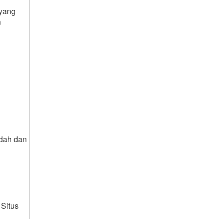
 yang
n
udah dan
 Situs