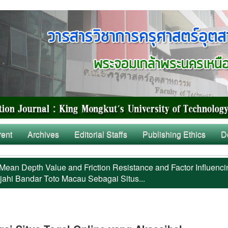
rent
Archives
Editorial Staffs
Publishing Ethics
D
Mean Depth Value and Friction Resistance and Factor Influenci
jahi Bandar Toto Macau Sebagai Situs...