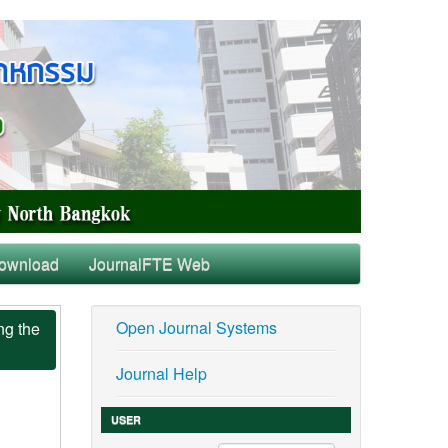
ownload
JournalFTE Web
Open Journal Systems
ng the
Journal Help
USER