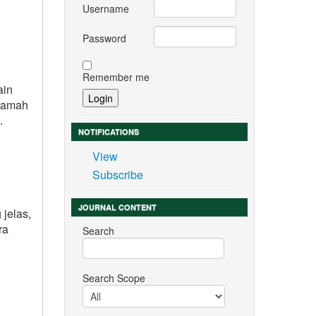
Username
Password
Remember me
ain
 ramah
.
NOTIFICATIONS
View
Subscribe
JOURNAL CONTENT
jelas,
ra
Search
Search Scope