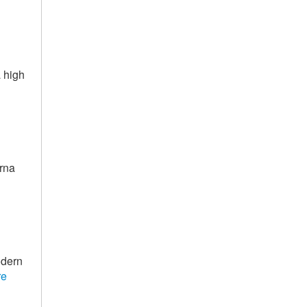
a high
arna
odern
re