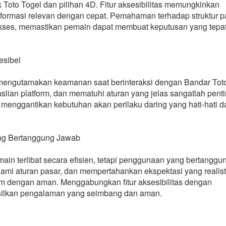
Toto Togel dan pilihan 4D. Fitur aksesibilitas memungkinkan
nformasi relevan dengan cepat. Pemahaman terhadap struktur pa
kses, memastikan pemain dapat membuat keputusan yang tepa
esibel
 mengutamakan keamanan saat berinteraksi dengan Bandar Tot
slian platform, dan mematuhi aturan yang jelas sangatlah penti
k menggantikan kebutuhan akan perilaku daring yang hati-hati d
ang Bertanggung Jawab
in terlibat secara efisien, tetapi penggunaan yang bertanggu
mi aturan pasar, dan mempertahankan ekspektasi yang realist
m dengan aman. Menggabungkan fitur aksesibilitas dengan
silkan pengalaman yang seimbang dan aman.