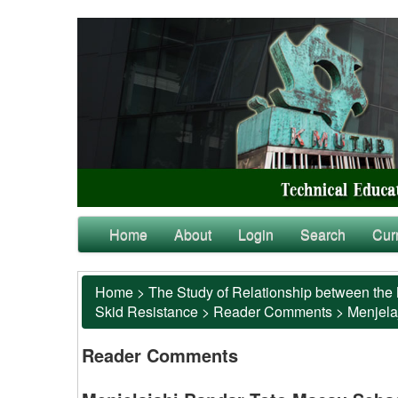
Home
About
Login
Search
Cur
Home
>
The Study of Relationship between the 
Skid Resistance
>
Reader Comments
>
Menjela
Reader Comments