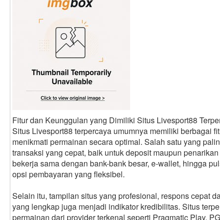
Fitur dan Keunggulan yang Dimiliki Situs Livesport88 Terp
Situs Livesport88 terpercaya umumnya memiliki berbagai 
menikmati permainan secara optimal. Salah satu yang pali
transaksi yang cepat, baik untuk deposit maupun penarikan
bekerja sama dengan bank-bank besar, e-wallet, hingga pu
opsi pembayaran yang fleksibel.
Selain itu, tampilan situs yang profesional, respons cepat d
yang lengkap juga menjadi indikator kredibilitas. Situs ter
permainan dari provider terkenal seperti Pragmatic Play, P