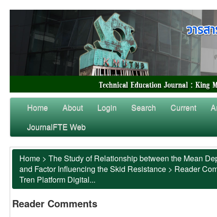
Home
About
Login
Search
Current
A
JournalFTE Web
Home
>
The Study of Relationship between the Mean Dep
and Factor Influencing the Skid Resistance
>
Reader Co
Tren Platform Digital...
Reader Comments