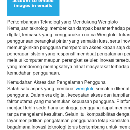
Perkembangan Teknologi yang Mendukung Wengtoto
Kemajuan teknologi memberikan dampak besar terhadap p
digital, termasuk yang menggunakan nama Wengtoto. Infrastr
penggunaan perangkat pintar yang semakin luas, serta inov
memungkinkan pengguna memperoleh akses kapan saja dan 
penerapan sistem yang responsif membuat pengalaman pen
melalui komputer maupun perangkat seluler. Inovasi tersebu
yang mendorong meningkatnya minat masyarakat terhadap 
kemudahan penggunaan.
Kemudahan Akses dan Pengalaman Pengguna
Salah satu aspek yang membuat
wengtoto
semakin dikenal
pengguna. Dalam era digital, kecepatan akses dan tampil
faktor utama yang menentukan kepuasan pengguna. Platfor
menjadi lebih sederhana sehingga pengguna dapat menemu
tanpa mengalami kesulitan. Selain itu, kompatibilitas deng
layar menjadikan pengalaman penggunaan tetap konsisten
bagaimana inovasi teknologi terus berkembang untuk mem