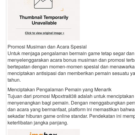
Promosi Musiman dan Acara Spesial
Untuk menjaga pengalaman bermain game tetap segar dan
menyelenggarakan acara bonus musiman dan promosi terbata
bertepatan dengan momen-momen spesial dan menawarkan
menciptakan antisipasi dan memberikan pemain sesuatu ya
tahun.
Menciptakan Pengalaman Pemain yang Menarik
Tujuan dari promosi Mpoxtra838 adalah untuk menciptakan
menyenangkan bagi pemain. Dengan menggabungkan perm
dan acara yang bermanfaat, platform ini memastikan bahw
sekadar hiburan game online standar. Pendekatan ini me
keterlibatan jangka panjang.