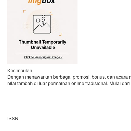
Kesimpulan
Dengan menawarkan berbagai promosi, bonus, dan acara 
nilai tambah di luar permainan online tradisional. Mulai dar
ISSN: -