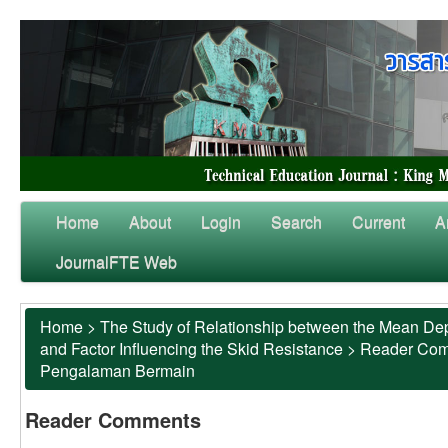
Home
About
Login
Search
Current
A
JournalFTE Web
Home
>
The Study of Relationship between the Mean Dep
and Factor Influencing the Skid Resistance
>
Reader Co
Pengalaman Bermain
Reader Comments