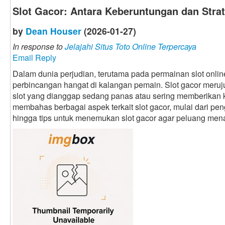
Slot Gacor: Antara Keberuntungan dan Stra
by
Dean Houser
(2026-01-27)
In response to
Jelajahi Situs Toto Online Terpercaya
Email Reply
Dalam dunia perjudian, terutama pada permainan slot online,
perbincangan hangat di kalangan pemain. Slot gacor meruj
slot yang dianggap sedang panas atau sering memberikan k
membahas berbagai aspek terkait slot gacor, mulai dari penger
hingga tips untuk menemukan slot gacor agar peluang men