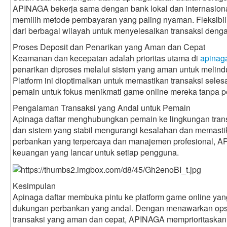
APINAGA bekerja sama dengan bank lokal dan internasion
memilih metode pembayaran yang paling nyaman. Fleksibil
dari berbagai wilayah untuk menyelesaikan transaksi denga
Proses Deposit dan Penarikan yang Aman dan Cepat
Keamanan dan kecepatan adalah prioritas utama di
apinaga
penarikan diproses melalui sistem yang aman untuk melin
Platform ini dioptimalkan untuk memastikan transaksi sel
pemain untuk fokus menikmati game online mereka tanpa 
Pengalaman Transaksi yang Andal untuk Pemain
Apinaga daftar menghubungkan pemain ke lingkungan trans
dan sistem yang stabil mengurangi kesalahan dan memastik
perbankan yang terpercaya dan manajemen profesional,
keuangan yang lancar untuk setiap pengguna.
Kesimpulan
Apinaga daftar membuka pintu ke platform game online y
dukungan perbankan yang andal. Dengan menawarkan opsi b
transaksi yang aman dan cepat, APINAGA memprioritaska