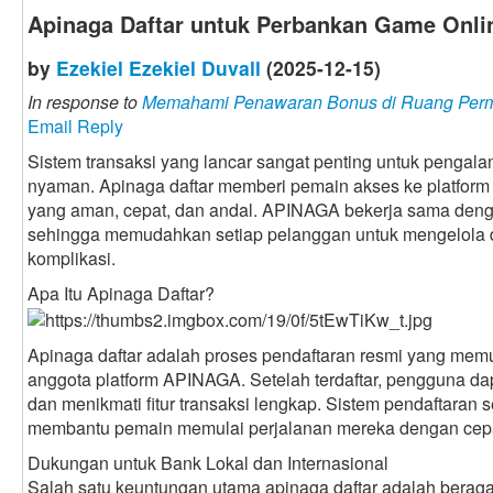
Apinaga Daftar untuk Perbankan Game Onl
by
Ezekiel Ezekiel Duvall
(2025-12-15)
In response to
Memahami Penawaran Bonus di Ruang Permai
Email Reply
Sistem transaksi yang lancar sangat penting untuk pengal
nyaman. Apinaga daftar memberi pemain akses ke platfor
yang aman, cepat, dan andal. APINAGA bekerja sama denga
sehingga memudahkan setiap pelanggan untuk mengelola d
komplikasi.
Apa Itu Apinaga Daftar?
Apinaga daftar adalah proses pendaftaran resmi yang me
anggota platform APINAGA. Setelah terdaftar, pengguna d
dan menikmati fitur transaksi lengkap. Sistem pendaftaran
membantu pemain memulai perjalanan mereka dengan cep
Dukungan untuk Bank Lokal dan Internasional
Salah satu keuntungan utama apinaga daftar adalah berag