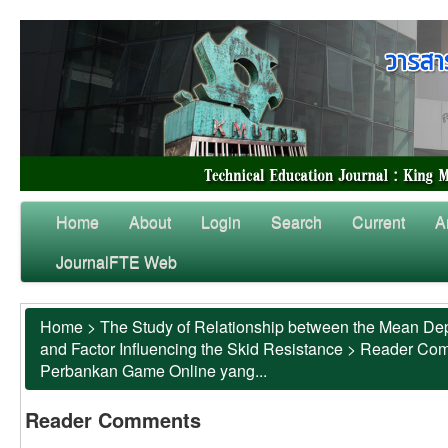
Home
About
Login
Search
Current
A
JournalFTE Web
Home
>
The Study of Relationship between the Mean Dep
and Factor Influencing the Skid Resistance
>
Reader Co
Perbankan Game Online yang...
Reader Comments