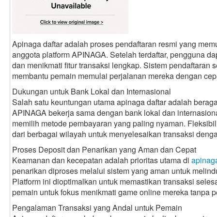
Apinaga daftar adalah proses pendaftaran resmi yang me
anggota platform APINAGA. Setelah terdaftar, pengguna d
dan menikmati fitur transaksi lengkap. Sistem pendaftaran
membantu pemain memulai perjalanan mereka dengan cep
Dukungan untuk Bank Lokal dan Internasional
Salah satu keuntungan utama apinaga daftar adalah berag
APINAGA bekerja sama dengan bank lokal dan internasion
memilih metode pembayaran yang paling nyaman. Fleksibil
dari berbagai wilayah untuk menyelesaikan transaksi denga
Proses Deposit dan Penarikan yang Aman dan Cepat
Keamanan dan kecepatan adalah prioritas utama di
apinaga
penarikan diproses melalui sistem yang aman untuk melin
Platform ini dioptimalkan untuk memastikan transaksi sel
pemain untuk fokus menikmati game online mereka tanpa 
Pengalaman Transaksi yang Andal untuk Pemain