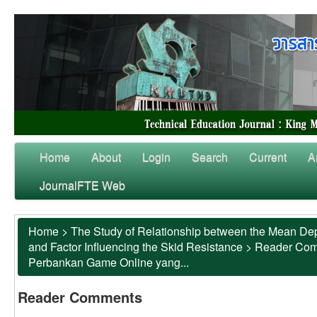
Home
About
Login
Search
Current
A
JournalFTE Web
Home
>
The Study of Relationship between the Mean Dep
and Factor Influencing the Skid Resistance
>
Reader Co
Perbankan Game Online yang...
Reader Comments