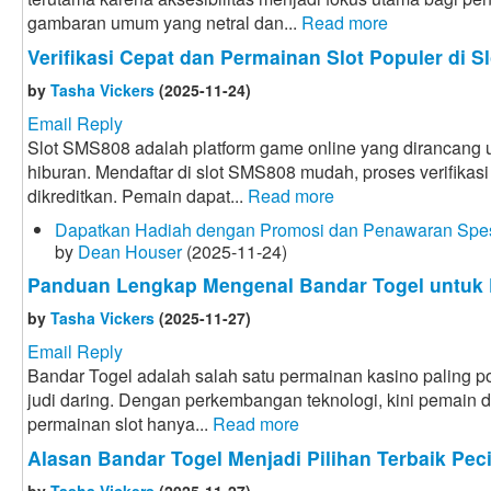
gambaran umum yang netral dan...
Read more
Verifikasi Cepat dan Permainan Slot Populer di 
by
Tasha Vickers
(2025-11-24)
Email Reply
Slot SMS808 adalah platform game online yang dirancang
hiburan. Mendaftar di slot SMS808 mudah, proses verifikasi
dikreditkan. Pemain dapat...
Read more
Dapatkan Hadiah dengan Promosi dan Penawaran Spe
by
Dean Houser
(2025-11-24)
Panduan Lengkap Mengenal Bandar Togel untuk
by
Tasha Vickers
(2025-11-27)
Email Reply
Bandar Togel adalah salah satu permainan kasino paling pop
judi daring. Dengan perkembangan teknologi, kini pemain d
permainan slot hanya...
Read more
Alasan Bandar Togel Menjadi Pilihan Terbaik Peci