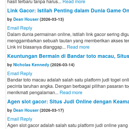
hasil terbaru tanpa harus...
Read more
Link Gacor: Istilah Penting dalam Dunia Game On
by
Dean Houser
(2026-03-13)
Email Reply
Dalam dunia permainan online, istilah link gacor sering di
menggambarkan sebuah tautan yang memberikan akses terb
Link ini biasanya dianggap...
Read more
Keuntungan Bermain di Bandar toto macau, Situs
by
Nicholas Kennedy
(2026-03-14)
Email Reply
Bandar toto macau adalah salah satu platform judi togel on
pecinta taruhan angka. Dengan berbagai pilihan pasaran to
menikmati pengalaman...
Read more
Agen slot gacor: Situs Judi Online dengan Keam
by
Dean Houser
(2026-03-17)
Email Reply
Agen slot gacor adalah salah satu platform judi online yang 