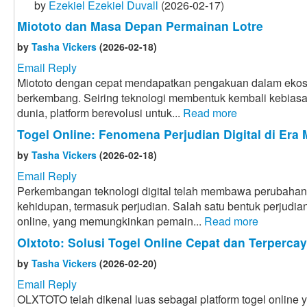
by
Ezekiel Ezekiel Duvall
(2026-02-17)
Miototo dan Masa Depan Permainan Lotre
by
Tasha Vickers
(2026-02-18)
Email Reply
Miototo dengan cepat mendapatkan pengakuan dalam ekosi
berkembang. Seiring teknologi membentuk kembali kebiasaa
dunia, platform berevolusi untuk...
Read more
Togel Online: Fenomena Perjudian Digital di Era
by
Tasha Vickers
(2026-02-18)
Email Reply
Perkembangan teknologi digital telah membawa perubahan
kehidupan, termasuk perjudian. Salah satu bentuk perjudian
online, yang memungkinkan pemain...
Read more
Olxtoto: Solusi Togel Online Cepat dan Terperca
by
Tasha Vickers
(2026-02-20)
Email Reply
OLXTOTO telah dikenal luas sebagai platform togel onli