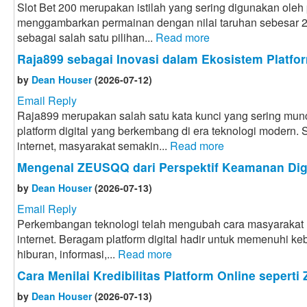
Slot Bet 200 merupakan istilah yang sering digunakan oleh 
menggambarkan permainan dengan nilai taruhan sebesar 20
sebagai salah satu pilihan...
Read more
Raja899 sebagai Inovasi dalam Ekosistem Platfor
by
Dean Houser
(2026-07-12)
Email Reply
Raja899 merupakan salah satu kata kunci yang sering m
platform digital yang berkembang di era teknologi modern
internet, masyarakat semakin...
Read more
Mengenal ZEUSQQ dari Perspektif Keamanan Digi
by
Dean Houser
(2026-07-13)
Email Reply
Perkembangan teknologi telah mengubah cara masyarakat 
internet. Beragam platform digital hadir untuk memenuhi k
hiburan, informasi,...
Read more
Cara Menilai Kredibilitas Platform Online sepert
by
Dean Houser
(2026-07-13)