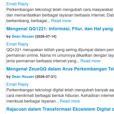
Email Reply
Perkembangan teknologi telah mengubah cara masyarakat 
dan memanfaatkan berbagai layanan berbasis internet. Dala
berkembang, berbagai...
Read more
Mengenal QQ1221: Informasi, Fitur, dan Hal yang 
by
Dean Houser
(2026-07-14)
Email Reply
QQ1221 merupakan istilah yang sering dijumpai dalam pe
permainan online. Nama ini umumnya dikaitkan dengan la
jenis permainan berbasis internet yang...
Read more
Mengenal ZeusQQ dalam Arus Perkembangan Te
by
Dean Houser
(2026-07-21)
Email Reply
Perkembangan teknologi digital telah mengubah banyak a
cara menikmati berbagai bentuk hiburan. Kehadiran intern
membuat berbagai layanan...
Read more
Rajacuan dalam Transformasi Ekosistem Digital 