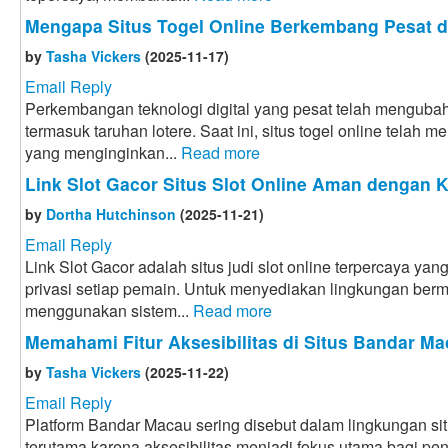
Mengapa Situs Togel Online Berkembang Pesat d
by
Tasha Vickers
(2025-11-17)
Email Reply
Perkembangan teknologi digital yang pesat telah mengubah b
termasuk taruhan lotere. Saat ini, situs togel online telah 
yang menginginkan...
Read more
Link Slot Gacor Situs Slot Online Aman dengan
by
Dortha Hutchinson
(2025-11-21)
Email Reply
Link Slot Gacor adalah situs judi slot online terpercaya
privasi setiap pemain. Untuk menyediakan lingkungan berma
menggunakan sistem...
Read more
Memahami Fitur Aksesibilitas di Situs Bandar M
by
Tasha Vickers
(2025-11-22)
Email Reply
Platform Bandar Macau sering disebut dalam lingkungan situ
terutama karena aksesibilitas menjadi fokus utama bagi pe