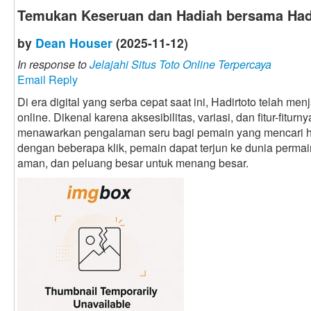
Temukan Keseruan dan Hadiah bersama Had
by
Dean Houser
(2025-11-12)
In response to
Jelajahi Situs Toto Online Terpercaya
Email Reply
Di era digital yang serba cepat saat ini, Hadirtoto telah m
online. Dikenal karena aksesibilitas, variasi, dan fitur-fit
menawarkan pengalaman seru bagi pemain yang mencari h
dengan beberapa klik, pemain dapat terjun ke dunia perm
aman, dan peluang besar untuk menang besar.