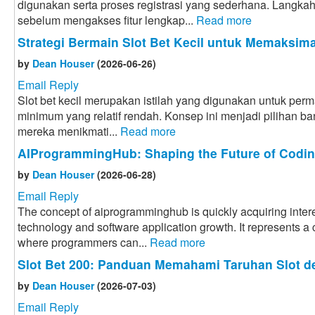
digunakan serta proses registrasi yang sederhana. Langka
sebelum mengakses fitur lengkap...
Read more
Strategi Bermain Slot Bet Kecil untuk Memaksi
by
Dean Houser
(2026-06-26)
Email Reply
Slot bet kecil merupakan istilah yang digunakan untuk perm
minimum yang relatif rendah. Konsep ini menjadi pilihan
mereka menikmati...
Read more
AIProgrammingHub: Shaping the Future of Codi
by
Dean Houser
(2026-06-28)
Email Reply
The concept of aiprogramminghub is quickly acquiring intere
technology and software application growth. It represents a
where programmers can...
Read more
Slot Bet 200: Panduan Memahami Taruhan Slot d
by
Dean Houser
(2026-07-03)
Email Reply