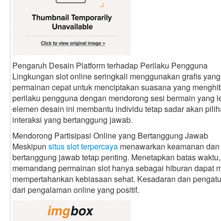
Pengaruh Desain Platform terhadap Perilaku Pengguna
Lingkungan slot online seringkali menggunakan grafis yang 
permainan cepat untuk menciptakan suasana yang menghibur
perilaku pengguna dengan mendorong sesi bermain yang l
elemen desain ini membantu individu tetap sadar akan pi
interaksi yang bertanggung jawab.
Mendorong Partisipasi Online yang Bertanggung Jawab
Meskipun
situs slot terpercaya
menawarkan keamanan dan k
bertanggung jawab tetap penting. Menetapkan batas waktu
memandang permainan slot hanya sebagai hiburan dapat
mempertahankan kebiasaan sehat. Kesadaran dan pengatu
dari pengalaman online yang positif.