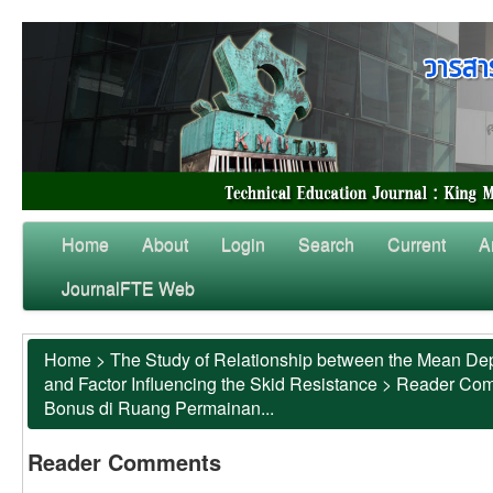
Home
About
Login
Search
Current
A
JournalFTE Web
Home
>
The Study of Relationship between the Mean Dep
and Factor Influencing the Skid Resistance
>
Reader Co
Bonus di Ruang Permainan...
Reader Comments