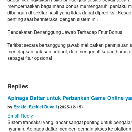
memperhatikan bagaimana bonus memengaruhi perilaku mer
dibangun di sekitar hasil yang tidak dapat diprediksi. Kesa
penting saat berinteraksi dengan sistem ini.
Pendekatan Bertanggung Jawab Terhadap Fitur Bonus
Terlibat secara bertanggung jawab melibatkan peninjauan
menetapkan batasan pribadi, dan mengenali kapan harus be
sebagai fitur opsional
Replies
Apinaga Daftar untuk Perbankan Game Online y
by
Ezekiel Ezekiel Duvall
(2025-12-15)
Email Reply
Sistem transaksi yang lancar sangat penting untuk pengal
nyaman. Apinaga daftar memberi pemain akses ke platfor