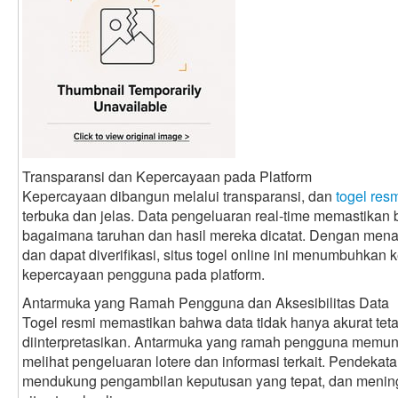
Transparansi dan Kepercayaan pada Platform
Kepercayaan dibangun melalui transparansi, dan
togel res
terbuka dan jelas. Data pengeluaran real-time memastik
bagaimana taruhan dan hasil mereka dicatat. Dengan mena
dan dapat diverifikasi, situs togel online ini menumbuhka
kepercayaan pengguna pada platform.
Antarmuka yang Ramah Pengguna dan Aksesibilitas Data
Togel resmi memastikan bahwa data tidak hanya akurat tet
diinterpretasikan. Antarmuka yang ramah pengguna memun
melihat pengeluaran lotere dan informasi terkait. Pendeka
mendukung pengambilan keputusan yang tepat, dan menin