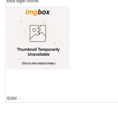
situs togel online.
ISSN: -