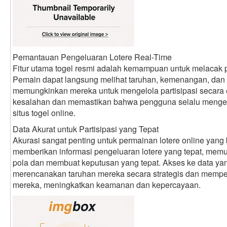
Pemantauan Pengeluaran Lotere Real-Time
Fitur utama togel resmi adalah kemampuan untuk melacak pe
Pemain dapat langsung melihat taruhan, kemenangan, dan 
memungkinkan mereka untuk mengelola partisipasi secara ef
kesalahan dan memastikan bahwa pengguna selalu mengeta
situs togel online.
Data Akurat untuk Partisipasi yang Tepat
Akurasi sangat penting untuk permainan lotere online yang
memberikan informasi pengeluaran lotere yang tepat, mem
pola dan membuat keputusan yang tepat. Akses ke data y
merencanakan taruhan mereka secara strategis dan mempert
mereka, meningkatkan keamanan dan kepercayaan.