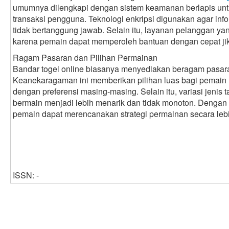
umumnya dilengkapi dengan sistem keamanan berlapis untu
transaksi pengguna. Teknologi enkripsi digunakan agar inf
tidak bertanggung jawab. Selain itu, layanan pelanggan yan
karena pemain dapat memperoleh bantuan dengan cepat ji
Ragam Pasaran dan Pilihan Permainan
Bandar togel online biasanya menyediakan beragam pasara
Keanekaragaman ini memberikan pilihan luas bagi pemain
dengan preferensi masing-masing. Selain itu, variasi jeni
bermain menjadi lebih menarik dan tidak monoton. Dengan 
pemain dapat merencanakan strategi permainan secara lebi
ISSN: -