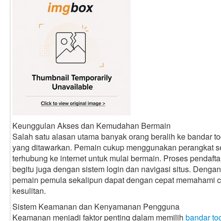
Keunggulan Akses dan Kemudahan Bermain
Salah satu alasan utama banyak orang beralih ke bandar t
yang ditawarkan. Pemain cukup menggunakan perangkat se
terhubung ke internet untuk mulai bermain. Proses pendaft
begitu juga dengan sistem login dan navigasi situs. Deng
pemain pemula sekalipun dapat dengan cepat memahami c
kesulitan.
Sistem Keamanan dan Kenyamanan Pengguna
Keamanan menjadi faktor penting dalam memilih
bandar to