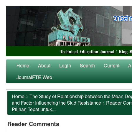
Home
About
Login
Search
Current
A
JournalFTE Web
Home
>
The Study of Relationship between the Mean Dep
and Factor Influencing the Skid Resistance
>
Reader Co
Pilihan Tepat untuk...
Reader Comments