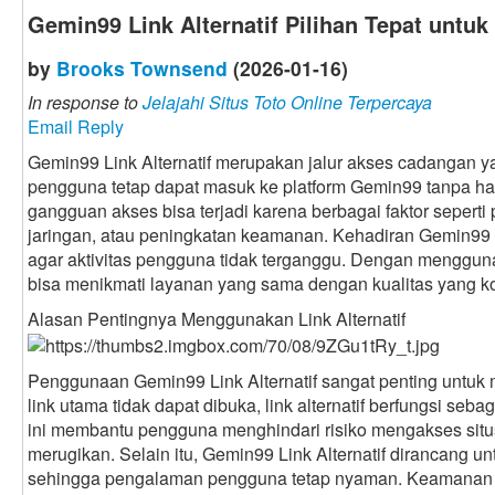
Gemin99 Link Alternatif Pilihan Tepat untuk
by
Brooks Townsend
(2026-01-16)
In response to
Jelajahi Situs Toto Online Terpercaya
Email Reply
Gemin99 Link Alternatif merupakan jalur akses cadangan 
pengguna tetap dapat masuk ke platform Gemin99 tanpa ham
gangguan akses bisa terjadi karena berbagai faktor sepert
jaringan, atau peningkatan keamanan. Kehadiran Gemin99 Lin
agar aktivitas pengguna tidak terganggu. Dengan menggunak
bisa menikmati layanan yang sama dengan kualitas yang ko
Alasan Pentingnya Menggunakan Link Alternatif
Penggunaan Gemin99 Link Alternatif sangat penting untuk 
link utama tidak dapat dibuka, link alternatif berfungsi se
ini membantu pengguna menghindari risiko mengakses situs
merugikan. Selain itu, Gemin99 Link Alternatif dirancang u
sehingga pengalaman pengguna tetap nyaman. Keamanan data