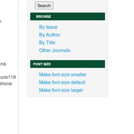
BROWSE
n
By Issue
By Author
By Title
Other Journals
ana
FONT SIZE
Make font size smaller
kura118
Make font size default
phone.
Make font size larger