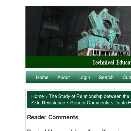
Home
About
Login
Search
Cur
Home
>
The Study of Relationship between the 
Skid Resistance
>
Reader Comments
>
Dunia H
Reader Comments