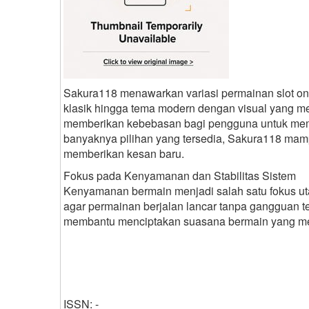
Sakura118 menawarkan variasi permainan slot on
klasik hingga tema modern dengan visual yang me
memberikan kebebasan bagi pengguna untuk mem
banyaknya pilihan yang tersedia, Sakura118 ma
memberikan kesan baru.
Fokus pada Kenyamanan dan Stabilitas Sistem
Kenyamanan bermain menjadi salah satu fokus ut
agar permainan berjalan lancar tanpa gangguan tekni
membantu menciptakan suasana bermain yang 
ISSN: -