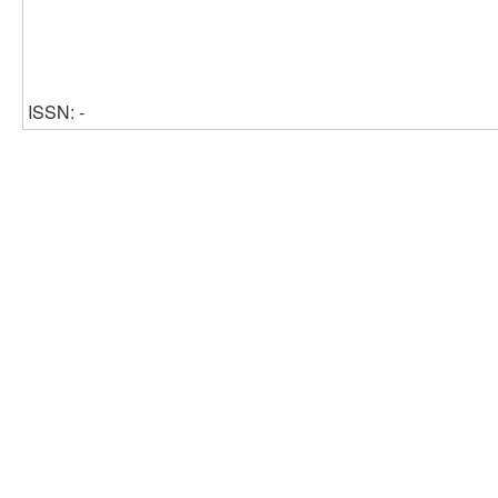
ISSN: -