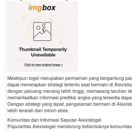
Meskipun togel merupakan permainan yang bergantung pad
dapat menerapkan strategi tertentu saat bermain di Alexisto
dengan peluang menang lebih tinggi, memasang taruhan den
memanfaatkan informasi prediksi angka yang tersedia dapa
Dengan strategi yang tepat, pengalaman bermain di Alexisto
lebih terarah dan minim stres.
Komunitas dan Informasi Seputar Alexistogel
Popularitas Alexistogel mendorong terbentuknya komunitas 