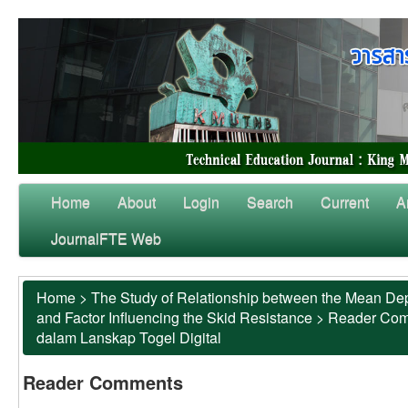
Home
About
Login
Search
Current
A
JournalFTE Web
Home
>
The Study of Relationship between the Mean Dep
and Factor Influencing the Skid Resistance
>
Reader Co
dalam Lanskap Togel Digital
Reader Comments