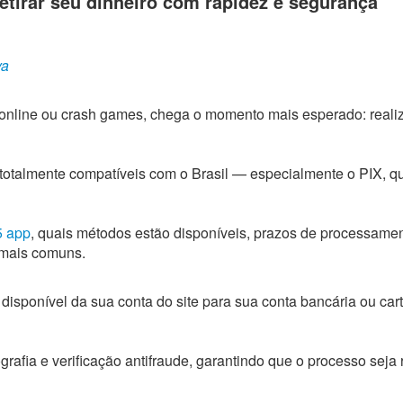
etirar seu dinheiro com rapidez e segurança
ya
 online ou crash games, chega o momento mais esperado: realiz
 totalmente compatíveis com o Brasil — especialmente o PIX, q
5 app
, quais métodos estão disponíveis, prazos de processamen
 mais comuns.
disponível da sua conta do site para sua conta bancária ou cart
grafia e verificação antifraude, garantindo que o processo seja 