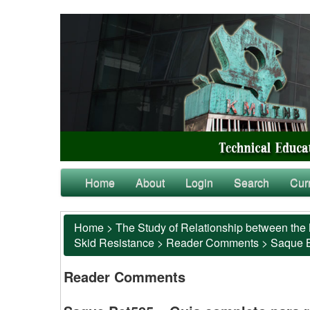
Home
About
Login
Search
Cur
Home
>
The Study of Relationship between the 
Skid Resistance
>
Reader Comments
>
Saque B
Reader Comments